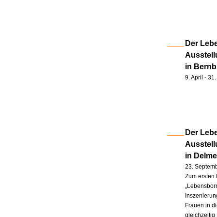
Der Lebe
Ausstell
in Bernb
9. April - 3
Der Lebe
Ausstel
in Delm
23. Septem
Zum ersten 
„Lebensborn
Inszenierung
Frauen in d
gleichzeitig