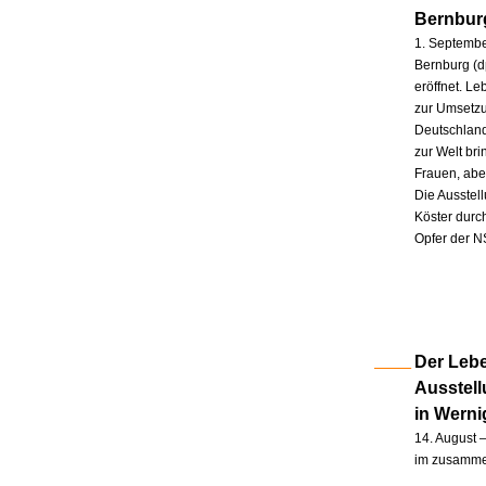
Bernbur
1. Septembe
Bernburg (d
eröffnet. L
zur Umsetzu
Deutschland
zur Welt br
Frauen, abe
Die Ausstel
Köster durc
Opfer der N
Der Lebe
Ausstel
in Wern
14. August –
im zusammen