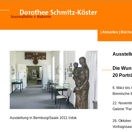
|
Aktuelles
|
Büche
Ausstel
Die Wun
20 Portr
6. März bis 
Bremische B
22. Novembe
Galerie "Fan
Ausstellung in Bernburg/Saale 2011 ©dsk
26. Oktober
Vortragssaa