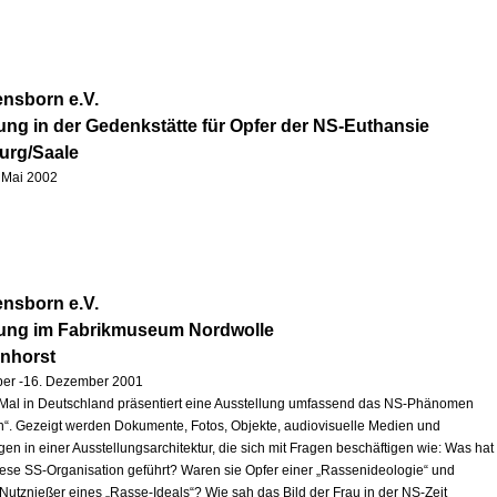
nsborn e.V.
ung in der Gedenkstätte für Opfer der NS-Euthansie
urg/Saale
1. Mai 2002
nsborn e.V.
lung im Fabrikmuseum Nordwolle
enhorst
ber -16. Dezember 2001
Mal in Deutschland präsentiert eine Ausstellung umfassend das NS-Phänomen
“. Gezeigt werden Dokumente, Fotos, Objekte, audiovisuelle Medien und
en in einer Ausstellungsarchitektur, die sich mit Fragen beschäftigen wie: Was hat
iese SS-Organisation geführt? Waren sie Opfer einer „Rassenideologie“ und
 Nutznießer eines „Rasse-Ideals“? Wie sah das Bild der Frau in der NS-Zeit