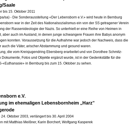
g/Saale
r bis 15. Oktober 2011
pa/sa) - Die Sonderausstellung «Der Lebensborn e.V.» wird heute in Bernburg
ebensborn war in der Zeit des Nationalsozialismus ein von der SS getragener Verein
ng der Rassenideologie der Nazis. So unterhielt er eine Reihe von Heimen in
, aber auch im Ausland, in denen junge schwangere Frauen ihre Babys anonym
ingen konnten. Voraussetzung für die Aufnahme war jedoch der Nachweis, dass die
r auch die Väter, arischer Abstammung und gesund waren.
lung, die vom Kreisjugendring Ebersberg erarbeitet und von Dorothee Schmitz-
h Dokumente, Fotos und Objekte ergänzt wurde, ist in der Gedenkstätte für die
S-«Euthanasie» in Bernburg bis zum 15. Oktober zu sehen.
nsborn e.V.
lung im ehemaligen Lebensbornheim „Harz“
igerode
 24. Oktober 2003, verlängert bis 30. April 2004
 mit Matthias Meißner, Karin Borchert, Wolfgang Kasperek