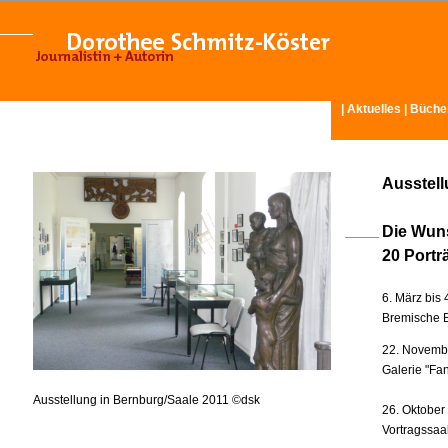
|
Aktuelles
|
Büche
Ausstel
Die Wun
20 Portr
6. März bis 
Bremische B
22. Novembe
Galerie "Fan
Ausstellung in Bernburg/Saale 2011 ©dsk
26. Oktober
Vortragssaa