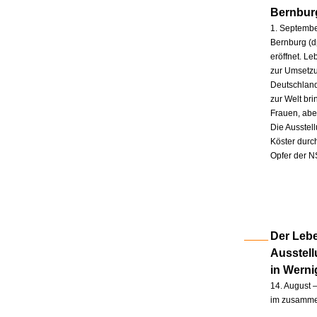
Bernbur
1. Septembe
Bernburg (d
eröffnet. L
zur Umsetzu
Deutschland
zur Welt br
Frauen, abe
Die Ausstel
Köster durc
Opfer der N
Der Lebe
Ausstel
in Wern
14. August –
im zusammen