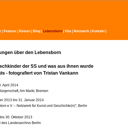
r
|
Feature
|
Reisen
|
Blog
|
Lebensborn
|
Vita
|
Netzwerk
|
Kontakt
|
lungen über den Lebensborn
schkinder der SS und was aus ihnen wurde
äts - fotografiert von Tristan Vankann
4. April 2014
ürgerschaft, Am Markt, Bremen
r 2013 bis 31. Januar 2014
tom e.V. – Netzwerk für Kunst und Geschichte(n)", Berlin
 bis 30. Oktober 2013
l des Landesarchivs Berlin