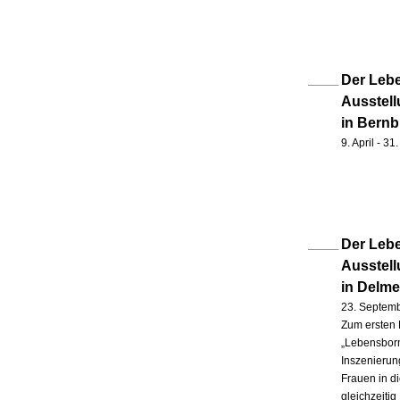
Der Lebe
Ausstell
in Bernb
9. April - 3
Der Lebe
Ausstel
in Delm
23. Septem
Zum ersten 
„Lebensborn
Inszenierung
Frauen in d
gleichzeitig