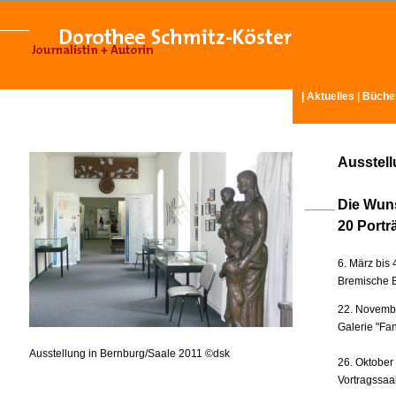
|
Aktuelles
|
Büche
Ausstel
Die Wun
20 Portr
6. März bis 
Bremische B
22. Novembe
Galerie "Fan
Ausstellung in Bernburg/Saale 2011 ©dsk
26. Oktober
Vortragssaa