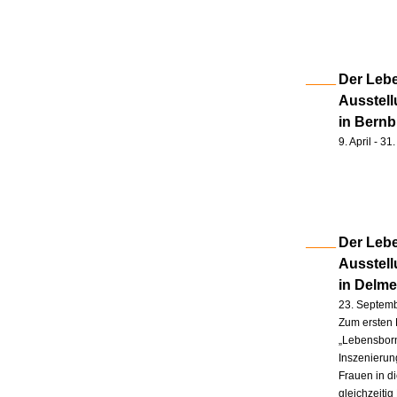
Der Lebe
Ausstell
in Bernb
9. April - 3
Der Lebe
Ausstel
in Delm
23. Septem
Zum ersten 
„Lebensborn
Inszenierung
Frauen in d
gleichzeitig