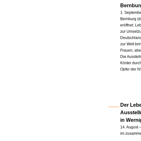
Bernbur
1. Septembe
Bernburg (d
eröffnet. L
zur Umsetzu
Deutschland
zur Welt br
Frauen, abe
Die Ausstel
Köster durc
Opfer der N
Der Lebe
Ausstel
in Wern
14. August –
im zusammen