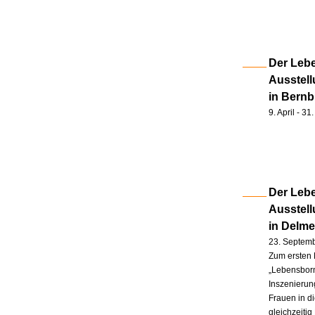
Der Lebe
Ausstell
in Bernb
9. April - 3
Der Lebe
Ausstel
in Delm
23. Septem
Zum ersten 
„Lebensborn
Inszenierung
Frauen in d
gleichzeitig