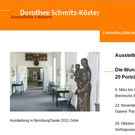
|
Aktuelles
|
Büche
Ausstel
Die Wun
20 Portr
6. März bis 
Bremische B
22. Novembe
Galerie "Fan
Ausstellung in Bernburg/Saale 2011 ©dsk
26. Oktober
Vortragssaa