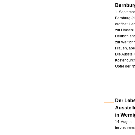
Bernbur
1. Septembe
Bernburg (d
eröffnet. L
zur Umsetzu
Deutschland
zur Welt br
Frauen, abe
Die Ausstel
Köster durc
Opfer der N
Der Lebe
Ausstel
in Wern
14. August –
im zusammen