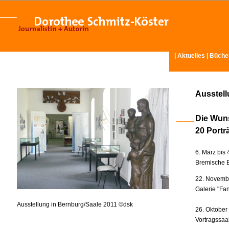
|
Aktuelles
|
Büche
Ausstel
Die Wun
20 Portr
6. März bis 
Bremische B
22. Novembe
Galerie "Fan
Ausstellung in Bernburg/Saale 2011 ©dsk
26. Oktober
Vortragssaa