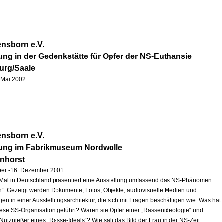
nsborn e.V.
ung in der Gedenkstätte für Opfer der NS-Euthansie
urg/Saale
1. Mai 2002
nsborn e.V.
lung im Fabrikmuseum Nordwolle
enhorst
ber -16. Dezember 2001
Mal in Deutschland präsentiert eine Ausstellung umfassend das NS-Phänomen
“. Gezeigt werden Dokumente, Fotos, Objekte, audiovisuelle Medien und
en in einer Ausstellungsarchitektur, die sich mit Fragen beschäftigen wie: Was hat
iese SS-Organisation geführt? Waren sie Opfer einer „Rassenideologie“ und
 Nutznießer eines „Rasse-Ideals“? Wie sah das Bild der Frau in der NS-Zeit