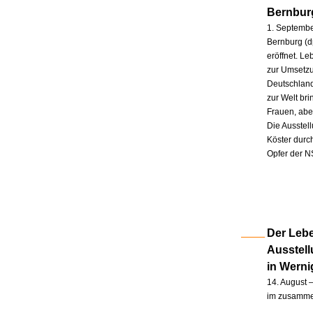
Bernbur
1. Septembe
Bernburg (d
eröffnet. L
zur Umsetzu
Deutschland
zur Welt br
Frauen, abe
Die Ausstel
Köster durc
Opfer der N
Der Lebe
Ausstel
in Wern
14. August –
im zusammen