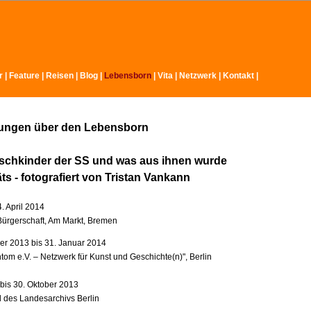
r
|
Feature
|
Reisen
|
Blog
|
Lebensborn
|
Vita
|
Netzwerk
|
Kontakt
|
lungen über den Lebensborn
schkinder der SS und was aus ihnen wurde
äts - fotografiert von Tristan Vankann
4. April 2014
ürgerschaft, Am Markt, Bremen
r 2013 bis 31. Januar 2014
tom e.V. – Netzwerk für Kunst und Geschichte(n)", Berlin
 bis 30. Oktober 2013
l des Landesarchivs Berlin