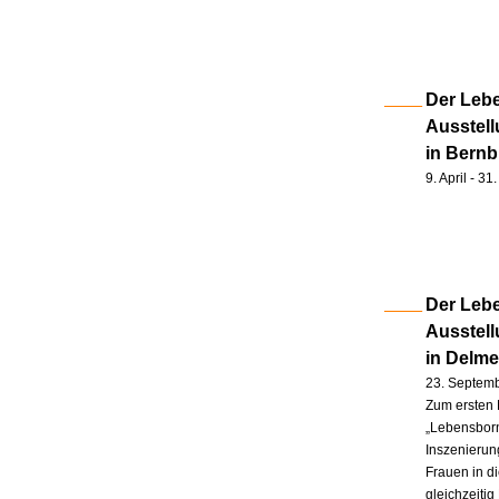
Der Lebe
Ausstell
in Bernb
9. April - 3
Der Lebe
Ausstel
in Delm
23. Septem
Zum ersten 
„Lebensborn
Inszenierung
Frauen in d
gleichzeitig