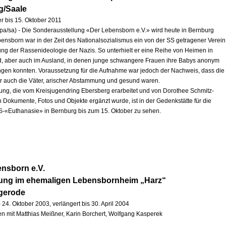
g/Saale
r bis 15. Oktober 2011
pa/sa) - Die Sonderausstellung «Der Lebensborn e.V.» wird heute in Bernburg
ebensborn war in der Zeit des Nationalsozialismus ein von der SS getragener Verein
ng der Rassenideologie der Nazis. So unterhielt er eine Reihe von Heimen in
, aber auch im Ausland, in denen junge schwangere Frauen ihre Babys anonym
ingen konnten. Voraussetzung für die Aufnahme war jedoch der Nachweis, dass die
r auch die Väter, arischer Abstammung und gesund waren.
lung, die vom Kreisjugendring Ebersberg erarbeitet und von Dorothee Schmitz-
h Dokumente, Fotos und Objekte ergänzt wurde, ist in der Gedenkstätte für die
S-«Euthanasie» in Bernburg bis zum 15. Oktober zu sehen.
nsborn e.V.
lung im ehemaligen Lebensbornheim „Harz“
igerode
 24. Oktober 2003, verlängert bis 30. April 2004
 mit Matthias Meißner, Karin Borchert, Wolfgang Kasperek