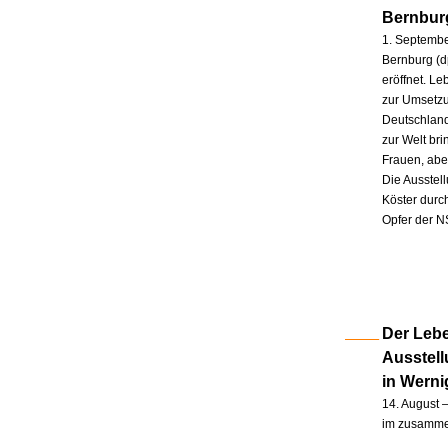
Bernbur
1. Septembe
Bernburg (d
eröffnet. L
zur Umsetzu
Deutschland
zur Welt br
Frauen, abe
Die Ausstel
Köster durc
Opfer der N
Der Lebe
Ausstel
in Wern
14. August –
im zusammen