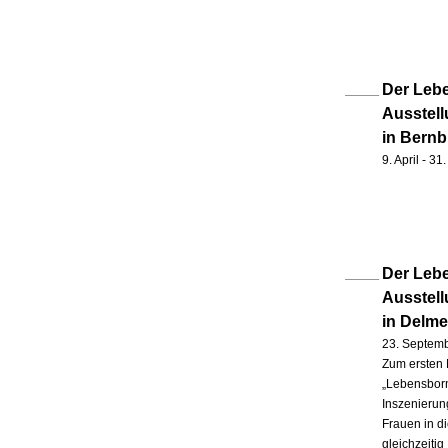
Der Lebe
Ausstell
in Bernb
9. April - 3
Der Lebe
Ausstel
in Delm
23. Septem
Zum ersten 
„Lebensborn
Inszenierung
Frauen in d
gleichzeitig