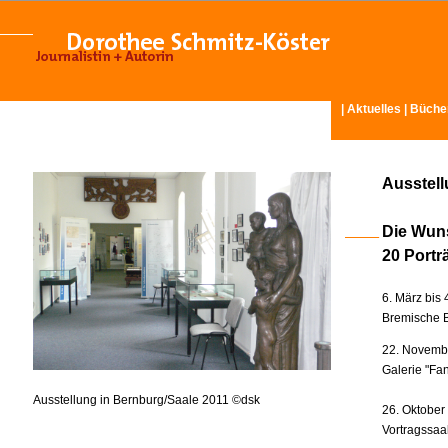
|
Aktuelles
|
Büche
Ausstel
Die Wun
20 Portr
6. März bis 
Bremische B
22. Novembe
Galerie "Fan
Ausstellung in Bernburg/Saale 2011 ©dsk
26. Oktober
Vortragssaa