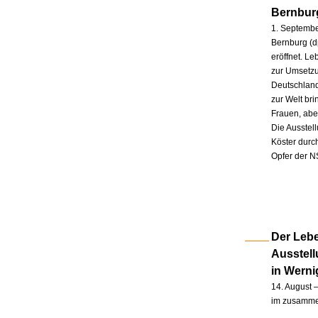
Bernbur
1. Septembe
Bernburg (d
eröffnet. L
zur Umsetzu
Deutschland
zur Welt br
Frauen, abe
Die Ausstel
Köster durc
Opfer der N
Der Lebe
Ausstel
in Wern
14. August –
im zusammen