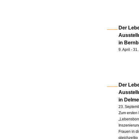
Der Lebe
Ausstell
in Bernb
9. April - 3
Der Lebe
Ausstel
in Delm
23. Septem
Zum ersten 
„Lebensborn
Inszenierung
Frauen in d
gleichzeitig