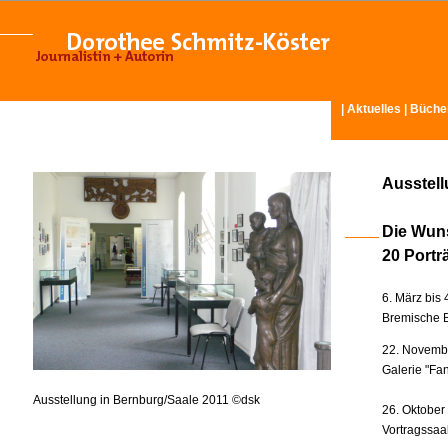
|
Aktuelles
|
Büche
Ausstel
Die Wun
20 Portr
6. März bis 
Bremische B
22. Novembe
Galerie "Fan
Ausstellung in Bernburg/Saale 2011 ©dsk
26. Oktober
Vortragssaa