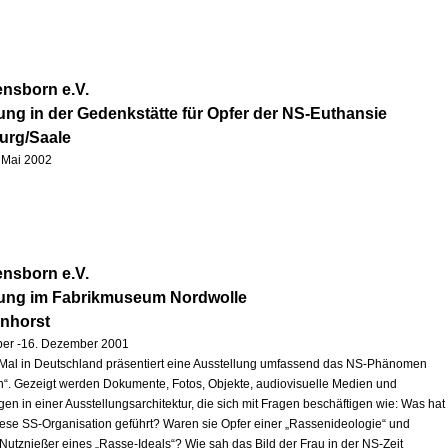
nsborn e.V.
ung in der Gedenkstätte für Opfer der NS-Euthansie
urg/Saale
1. Mai 2002
nsborn e.V.
lung im Fabrikmuseum Nordwolle
enhorst
ber -16. Dezember 2001
Mal in Deutschland präsentiert eine Ausstellung umfassend das NS-Phänomen
“. Gezeigt werden Dokumente, Fotos, Objekte, audiovisuelle Medien und
en in einer Ausstellungsarchitektur, die sich mit Fragen beschäftigen wie: Was hat
iese SS-Organisation geführt? Waren sie Opfer einer „Rassenideologie“ und
 Nutznießer eines „Rasse-Ideals“? Wie sah das Bild der Frau in der NS-Zeit