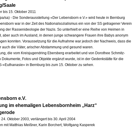
g/Saale
r bis 15. Oktober 2011
pa/sa) - Die Sonderausstellung «Der Lebensborn e.V.» wird heute in Bernburg
ebensborn war in der Zeit des Nationalsozialismus ein von der SS getragener Verein
ng der Rassenideologie der Nazis. So unterhielt er eine Reihe von Heimen in
, aber auch im Ausland, in denen junge schwangere Frauen ihre Babys anonym
ingen konnten. Voraussetzung für die Aufnahme war jedoch der Nachweis, dass die
r auch die Väter, arischer Abstammung und gesund waren.
lung, die vom Kreisjugendring Ebersberg erarbeitet und von Dorothee Schmitz-
h Dokumente, Fotos und Objekte ergänzt wurde, ist in der Gedenkstätte für die
S-«Euthanasie» in Bernburg bis zum 15. Oktober zu sehen.
nsborn e.V.
lung im ehemaligen Lebensbornheim „Harz“
igerode
 24. Oktober 2003, verlängert bis 30. April 2004
 mit Matthias Meißner, Karin Borchert, Wolfgang Kasperek