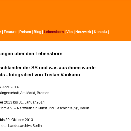
r
|
Feature
|
Reisen
|
Blog
|
Lebensborn
|
Vita
|
Netzwerk
|
Kontakt
|
lungen über den Lebensborn
schkinder der SS und was aus ihnen wurde
äts - fotografiert von Tristan Vankann
4. April 2014
ürgerschaft, Am Markt, Bremen
r 2013 bis 31. Januar 2014
tom e.V. – Netzwerk für Kunst und Geschichte(n)", Berlin
 bis 30. Oktober 2013
l des Landesarchivs Berlin