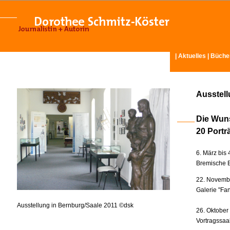
|
Aktuelles
|
Büche
Ausstel
Die Wun
20 Portr
6. März bis 
Bremische B
22. Novembe
Galerie "Fan
Ausstellung in Bernburg/Saale 2011 ©dsk
26. Oktober
Vortragssaa