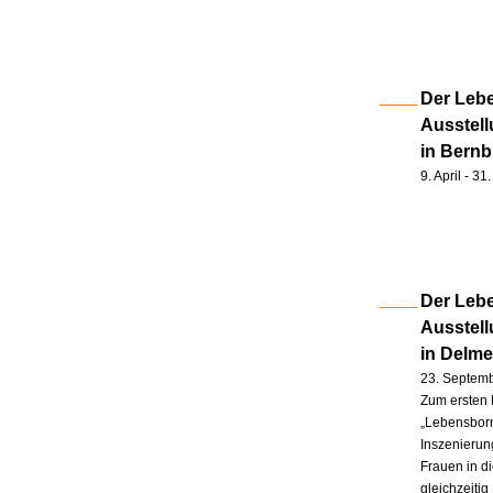
Der Lebe
Ausstell
in Bernb
9. April - 3
Der Lebe
Ausstel
in Delm
23. Septem
Zum ersten 
„Lebensborn
Inszenierung
Frauen in d
gleichzeitig