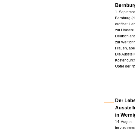
Bernbur
1. Septembe
Bernburg (d
eröffnet. L
zur Umsetzu
Deutschland
zur Welt br
Frauen, abe
Die Ausstel
Köster durc
Opfer der N
Der Lebe
Ausstel
in Wern
14. August –
im zusammen