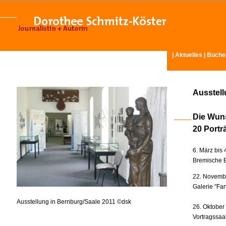
|
Aktuelles
|
Büche
Ausstel
Die Wun
20 Portr
6. März bis 
Bremische B
22. Novembe
Galerie "Fan
Ausstellung in Bernburg/Saale 2011 ©dsk
26. Oktober
Vortragssaa