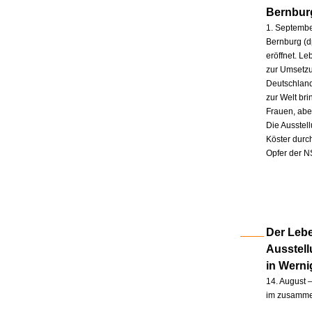
Bernbur
1. Septembe
Bernburg (d
eröffnet. L
zur Umsetzu
Deutschland
zur Welt br
Frauen, abe
Die Ausstel
Köster durc
Opfer der N
Der Lebe
Ausstel
in Wern
14. August –
im zusammen