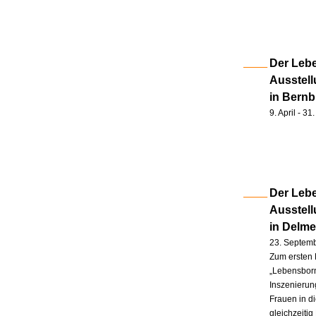
Der Lebe
Ausstell
in Bernb
9. April - 3
Der Lebe
Ausstel
in Delm
23. Septem
Zum ersten 
„Lebensborn
Inszenierung
Frauen in d
gleichzeitig