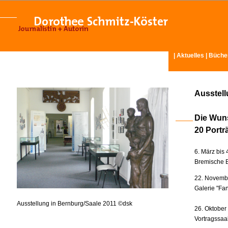
|
Aktuelles
|
Büche
Ausstel
Die Wun
20 Portr
6. März bis 
Bremische B
22. Novembe
Galerie "Fan
Ausstellung in Bernburg/Saale 2011 ©dsk
26. Oktober
Vortragssaa