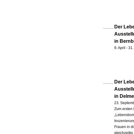
Der Lebe
Ausstell
in Bernb
9. April - 3
Der Lebe
Ausstel
in Delm
23. Septem
Zum ersten 
„Lebensborn
Inszenierung
Frauen in d
gleichzeitig