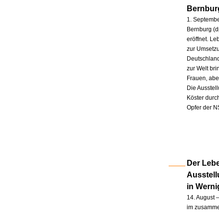
Bernbur
1. Septembe
Bernburg (d
eröffnet. L
zur Umsetzu
Deutschland
zur Welt br
Frauen, abe
Die Ausstel
Köster durc
Opfer der N
Der Lebe
Ausstel
in Wern
14. August –
im zusammen