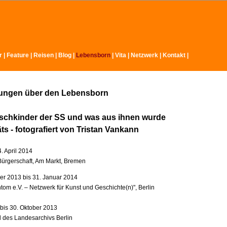
r
|
Feature
|
Reisen
|
Blog
|
Lebensborn
|
Vita
|
Netzwerk
|
Kontakt
|
lungen über den Lebensborn
schkinder der SS und was aus ihnen wurde
äts - fotografiert von Tristan Vankann
4. April 2014
ürgerschaft, Am Markt, Bremen
r 2013 bis 31. Januar 2014
tom e.V. – Netzwerk für Kunst und Geschichte(n)", Berlin
 bis 30. Oktober 2013
l des Landesarchivs Berlin