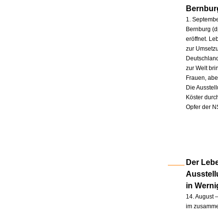
Bernbur
1. Septembe
Bernburg (d
eröffnet. L
zur Umsetzu
Deutschland
zur Welt br
Frauen, abe
Die Ausstel
Köster durc
Opfer der N
Der Lebe
Ausstel
in Wern
14. August –
im zusammen