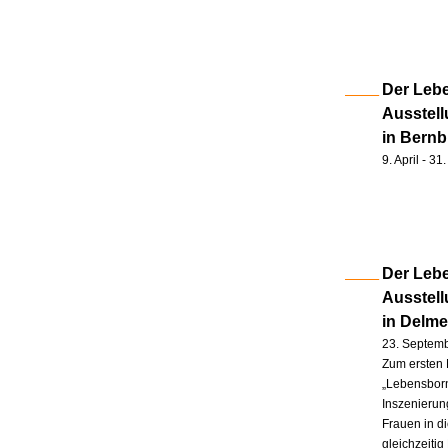
Der Lebe
Ausstell
in Bernb
9. April - 3
Der Lebe
Ausstel
in Delm
23. Septem
Zum ersten 
„Lebensborn
Inszenierung
Frauen in d
gleichzeitig