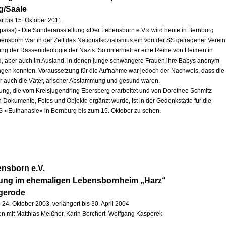
g/Saale
r bis 15. Oktober 2011
pa/sa) - Die Sonderausstellung «Der Lebensborn e.V.» wird heute in Bernburg
ebensborn war in der Zeit des Nationalsozialismus ein von der SS getragener Verein
ng der Rassenideologie der Nazis. So unterhielt er eine Reihe von Heimen in
, aber auch im Ausland, in denen junge schwangere Frauen ihre Babys anonym
ingen konnten. Voraussetzung für die Aufnahme war jedoch der Nachweis, dass die
r auch die Väter, arischer Abstammung und gesund waren.
lung, die vom Kreisjugendring Ebersberg erarbeitet und von Dorothee Schmitz-
h Dokumente, Fotos und Objekte ergänzt wurde, ist in der Gedenkstätte für die
S-«Euthanasie» in Bernburg bis zum 15. Oktober zu sehen.
nsborn e.V.
lung im ehemaligen Lebensbornheim „Harz“
igerode
 24. Oktober 2003, verlängert bis 30. April 2004
 mit Matthias Meißner, Karin Borchert, Wolfgang Kasperek