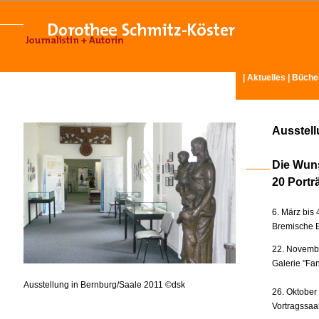
|
Aktuelles
|
Büche
Ausstel
Die Wun
20 Portr
6. März bis 
Bremische B
22. Novembe
Galerie "Fan
Ausstellung in Bernburg/Saale 2011 ©dsk
26. Oktober
Vortragssaa