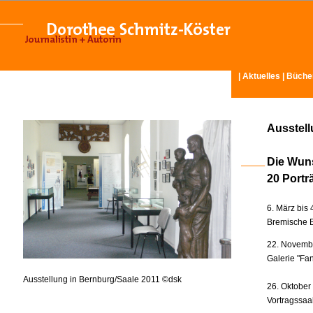
|
Aktuelles
|
Büche
Ausstel
Die Wun
20 Portr
6. März bis 
Bremische B
22. Novembe
Galerie "Fan
Ausstellung in Bernburg/Saale 2011 ©dsk
26. Oktober
Vortragssaa