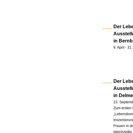
Der Lebe
Ausstell
in Bernb
9. April - 3
Der Lebe
Ausstel
in Delm
23. Septem
Zum ersten 
„Lebensborn
Inszenierung
Frauen in d
gleichzeitig