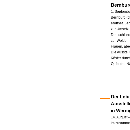
Bernbur
1. Septembe
Bernburg (d
eröffnet. L
zur Umsetzu
Deutschland
zur Welt br
Frauen, abe
Die Ausstel
Köster durc
Opfer der N
Der Lebe
Ausstel
in Wern
14. August –
im zusammen