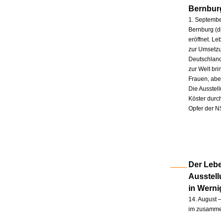
Bernbur
1. Septembe
Bernburg (d
eröffnet. L
zur Umsetzu
Deutschland
zur Welt br
Frauen, abe
Die Ausstel
Köster durc
Opfer der N
Der Lebe
Ausstel
in Wern
14. August –
im zusammen