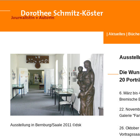
|
Aktuelles
|
Büche
Ausstel
Die Wun
20 Portr
6. März bis 
Bremische B
22. Novembe
Galerie "Fan
Ausstellung in Bernburg/Saale 2011 ©dsk
26. Oktober
Vortragssaa