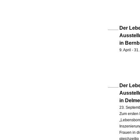
Der Lebe
Ausstell
in Bernb
9. April - 3
Der Lebe
Ausstel
in Delm
23. Septem
Zum ersten 
„Lebensborn
Inszenierung
Frauen in d
gleichzeitig