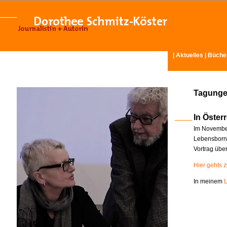
|
Aktuelles
|
Büche
Tagunge
In Österr
Im November
Lebensborn-
Vortrag übe
Hier gehts 
In meinem