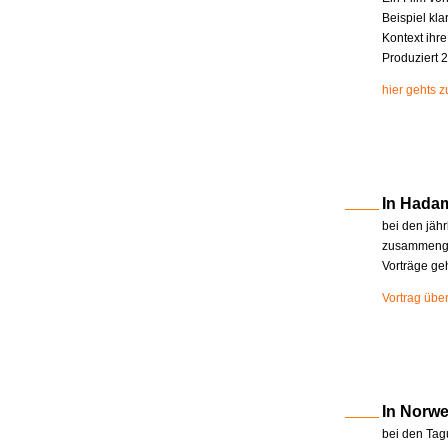
Beispiel kla
Kontext ihr
Produziert 2
hier gehts 
In Hada
bei den jäh
zusammenge
Vorträge ge
Vortrag übe
In Norw
bei den Tag