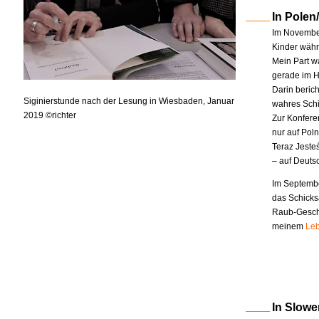
In Polen
Im November
Kinder währe
Mein Part w
gerade im H
Darin berich
Siginierstunde nach der Lesung in Wiesbaden, Januar
wahres Schi
2019 ©richter
Zur Konfere
nur auf Pol
Teraz Jeste
– auf Deuts
Im Septembe
das Schicks
Raub-Geschi
meinem
Leb
In Slowe