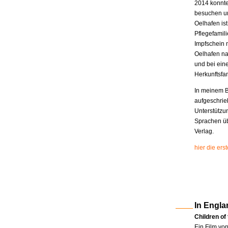
2014 konnte
besuchen un
Oelhafen is
Pflegefamili
Impfschein 
Oelhafen na
und bei eine
Herkunftsfam
In meinem B
aufgeschrie
Unterstützu
Sprachen üb
Verlag.
hier die er
In Engla
Children of
Ein Film vo