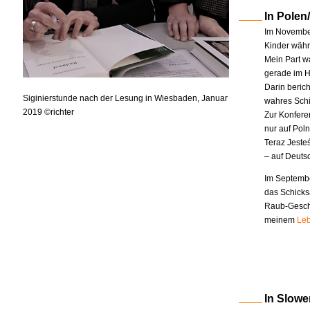
In Polen
Im November
Kinder währe
Mein Part w
gerade im H
Darin berich
Siginierstunde nach der Lesung in Wiesbaden, Januar
wahres Schi
2019 ©richter
Zur Konfere
nur auf Pol
Teraz Jeste
– auf Deuts
Im Septembe
das Schicks
Raub-Geschi
meinem
Leb
In Slowe