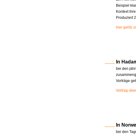
Beispiel kla
Kontext ihr
Produziert 2
hier gehts 
In Hada
bei den jäh
zusammenge
Vorträge ge
Vortrag übe
In Norw
bei den Tag