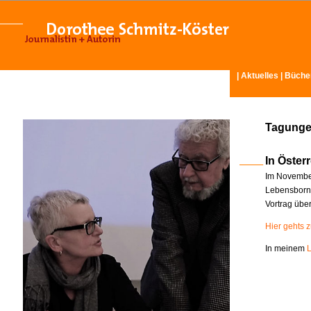
|
Aktuelles
|
Büche
Tagunge
In Österr
Im November
Lebensborn-
Vortrag übe
Hier gehts 
In meinem