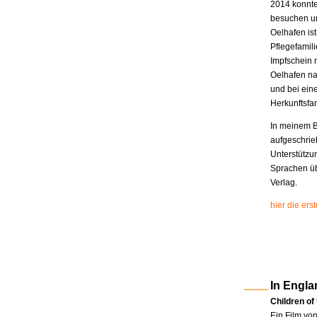
2014 konnte
besuchen un
Oelhafen is
Pflegefamili
Impfschein 
Oelhafen na
und bei eine
Herkunftsfam
In meinem B
aufgeschrie
Unterstützu
Sprachen üb
Verlag.
hier die er
In Engla
Children of
Ein Film vo