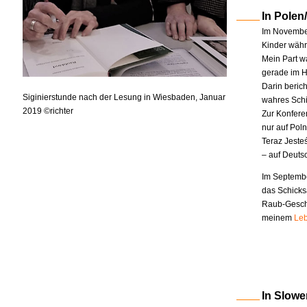
In Polen
Im November
Kinder währe
Mein Part w
gerade im H
Darin berich
Siginierstunde nach der Lesung in Wiesbaden, Januar
wahres Schi
2019 ©richter
Zur Konfere
nur auf Pol
Teraz Jeste
– auf Deuts
Im Septembe
das Schicks
Raub-Geschi
meinem
Leb
In Slowe