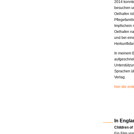
2014 konnte
besuchen un
Oelhafen is
Pflegefamili
Impfschein 
Oelhafen na
und bei eine
Herkunftsfam
In meinem B
aufgeschrie
Unterstützu
Sprachen üb
Verlag.
hier die er
In Engla
Children of
Ein Film vo