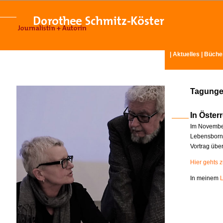
|
Aktuelles
|
Büche
Tagunge
In Österr
Im November
Lebensborn-
Vortrag übe
Hier gehts 
In meinem