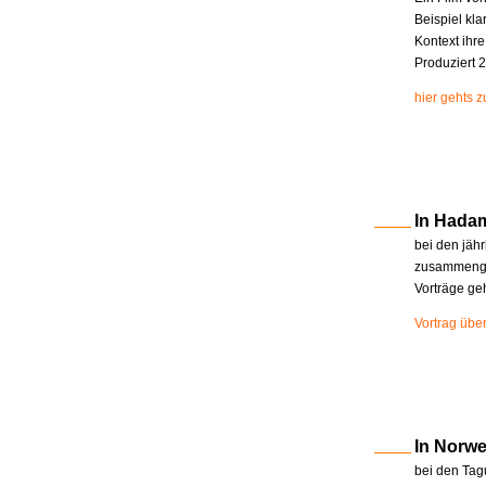
Beispiel kla
Kontext ihr
Produziert 2
hier gehts 
In Hada
bei den jäh
zusammenge
Vorträge ge
Vortrag übe
In Norw
bei den Tag