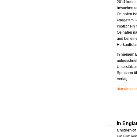
2014 konnte
besuchen un
Oelhafen is
Pflegefamili
Impfschein 
Oelhafen na
und bei eine
Herkunftsfam
In meinem B
aufgeschrie
Unterstützu
Sprachen üb
Verlag.
hier die er
In Engla
Children of
Ein Film vo