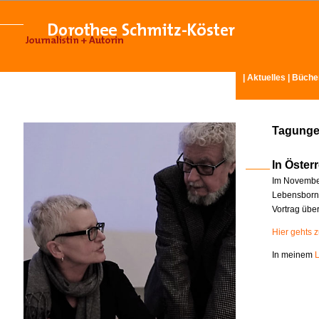
|
Aktuelles
|
Büche
Tagunge
In Österr
Im November
Lebensborn-
Vortrag übe
Hier gehts 
In meinem