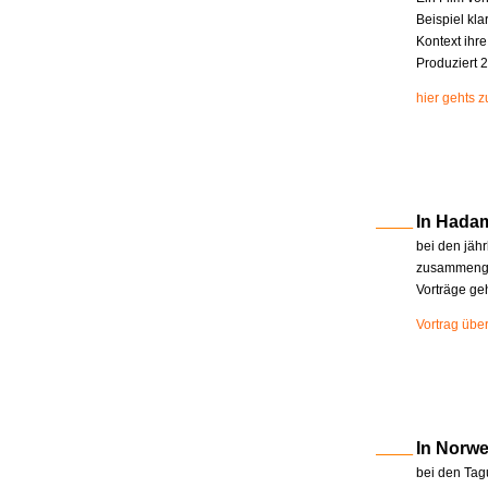
Beispiel kla
Kontext ihr
Produziert 2
hier gehts 
In Hada
bei den jäh
zusammenge
Vorträge ge
Vortrag übe
In Norw
bei den Tag