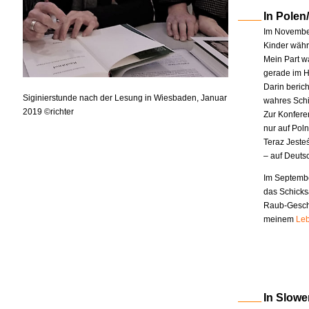
In Polen
Im November
Kinder währe
Mein Part w
gerade im H
Darin berich
Siginierstunde nach der Lesung in Wiesbaden, Januar
wahres Schi
2019 ©richter
Zur Konfere
nur auf Pol
Teraz Jeste
– auf Deuts
Im Septembe
das Schicks
Raub-Geschi
meinem
Leb
In Slowe