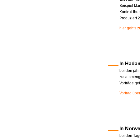
Beispiel kla
Kontext ihr
Produziert 2
hier gehts 
In Hada
bei den jäh
zusammenge
Vorträge ge
Vortrag übe
In Norw
bei den Tag