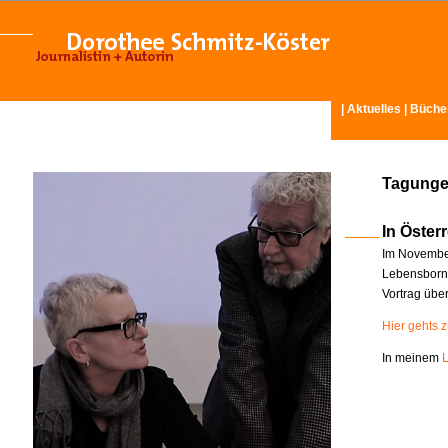
|
Aktuelles
|
Büche
Tagunge
In Österr
Im November
Lebensborn-
Vortrag übe
Hier gehts 
In meinem