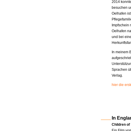
2014 konnte
besuchen un
Oelhafen is
Pflegefamili
Impfschein 
Oelhafen na
und bei eine
Herkunftsfam
In meinem B
aufgeschrie
Unterstützu
Sprachen üb
Verlag.
hier die er
In Engla
Children of
Ein Film vo