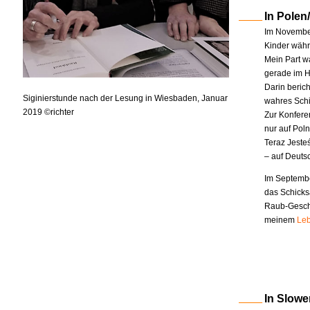
In Polen
Im November
Kinder währe
Mein Part w
gerade im H
Darin berich
Siginierstunde nach der Lesung in Wiesbaden, Januar
wahres Schi
2019 ©richter
Zur Konfere
nur auf Pol
Teraz Jeste
– auf Deuts
Im Septembe
das Schicks
Raub-Geschi
meinem
Leb
In Slowe