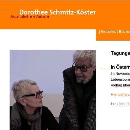
|
Aktuelles
|
Büche
Tagunge
In Österr
Im November
Lebensborn-
Vortrag übe
Hier gehts 
In meinem