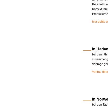
Beispiel kla
Kontext ihr
Produziert 2
hier gehts 
In Hada
bei den jäh
zusammenge
Vorträge ge
Vortrag übe
In Norw
bei den Tag