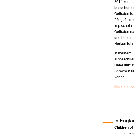
2014 konnte
besuchen un
Oelhafen is
Pflegefamili
Impfschein 
Oelhafen na
und bei eine
Herkunftsfam
In meinem B
aufgeschrie
Unterstützu
Sprachen üb
Verlag.
hier die er
In Engla
Children of
Ein Film vo