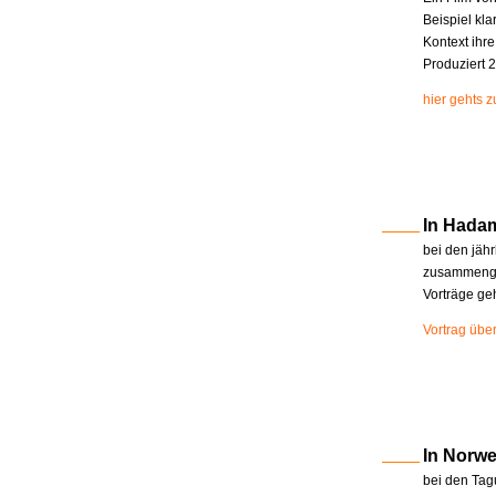
Beispiel kla
Kontext ihr
Produziert 2
hier gehts 
In Hada
bei den jäh
zusammenge
Vorträge ge
Vortrag übe
In Norw
bei den Tag