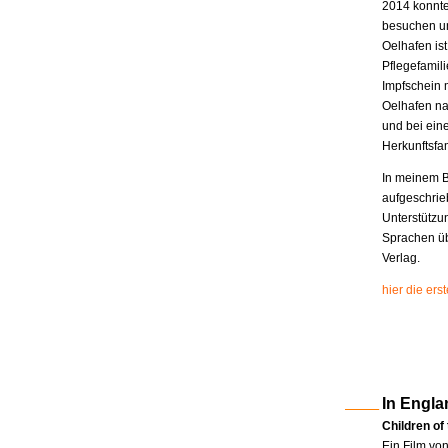
2014 konnte
besuchen un
Oelhafen is
Pflegefamili
Impfschein 
Oelhafen na
und bei eine
Herkunftsfam
In meinem B
aufgeschrie
Unterstützu
Sprachen üb
Verlag.
hier die er
In Engla
Children of
Ein Film vo