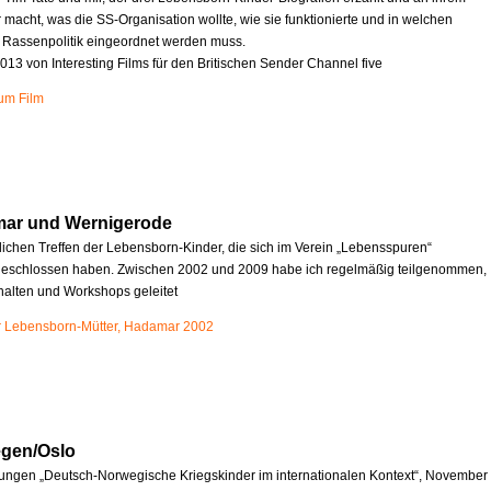
r macht, was die SS-Organisation wollte, wie sie funktionierte und in welchen
e Rassenpolitik eingeordnet werden muss.
013 von Interesting Films für den Britischen Sender Channel five
zum Film
mar und Wernigerode
rlichen Treffen der Lebensborn-Kinder, die sich im Verein „Lebensspuren“
schlossen haben. Zwischen 2002 und 2009 habe ich regelmäßig teilgenommen,
halten und Workshops geleitet
r Lebensborn-Mütter, Hadamar 2002
egen/Oslo
ungen „Deutsch-Norwegische Kriegskinder im internationalen Kontext“, November