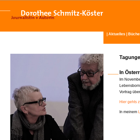
|
Aktuelles
|
Büche
Tagunge
In Österr
Im November
Lebensborn-
Vortrag übe
Hier gehts 
In meinem