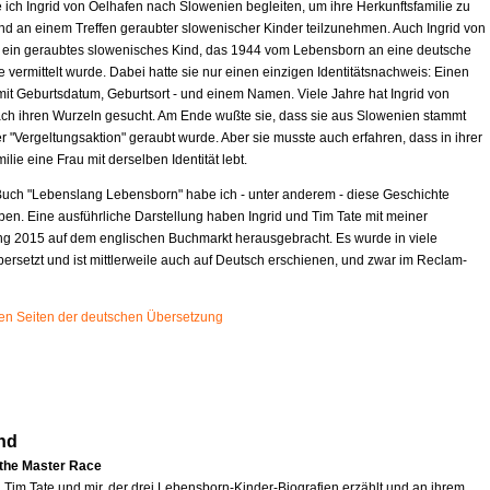
 ich Ingrid von Oelhafen nach Slowenien begleiten, um ihre Herkunftsfamilie zu
d an einem Treffen geraubter slowenischer Kinder teilzunehmen. Auch Ingrid von
t ein geraubtes slowenisches Kind, das 1944 vom Lebensborn an eine deutsche
e vermittelt wurde. Dabei hatte sie nur einen einzigen Identitätsnachweis: Einen
mit Geburtsdatum, Geburtsort - und einem Namen. Viele Jahre hat Ingrid von
ch ihren Wurzeln gesucht. Am Ende wußte sie, dass sie aus Slowenien stammt
r "Vergeltungsaktion" geraubt wurde. Aber sie musste auch erfahren, dass in ihrer
ilie eine Frau mit derselben Identität lebt.
uch "Lebenslang Lebensborn" habe ich - unter anderem - diese Geschichte
ben. Eine ausführliche Darstellung haben Ingrid und Tim Tate mit meiner
ng 2015 auf dem englischen Buchmarkt herausgebracht. Es wurde in viele
ersetzt und ist mittlerweile auch auf Deutsch erschienen, und zwar im Reclam-
sten Seiten der deutschen Übersetzung
nd
 the Master Race
n Tim Tate und mir, der drei Lebensborn-Kinder-Biografien erzählt und an ihrem