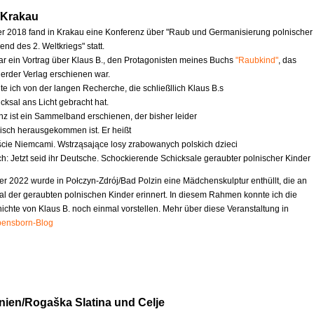
/Krakau
 2018 fand in Krakau eine Konferenz über "Raub und Germanisierung polnischer
nd des 2. Weltkriegs" statt.
ar ein Vortrag über Klaus B., den Protagonisten meines Buchs
"Raubkind"
, das
erder Verlag erschienen war.
te ich von der langen Recherche, die schließllich Klaus B.s
cksal ans Licht gebracht hat.
nz ist ein Sammelband erschienen, der bisher leider
nisch herausgekommen ist. Er heißt
ście Niemcami. Wstrząsające losy zrabowanych polskich dzieci
ch: Jetzt seid ihr Deutsche. Schockierende Schicksale geraubter polnischer Kinder
r 2022 wurde in Połczyn-Zdrój/Bad Polzin eine Mädchenskulptur enthüllt, die an
al der geraubten polnischen Kinder erinnert. In diesem Rahmen konnte ich die
chte von Klaus B. noch einmal vorstellen. Mehr über diese Veranstaltung in
ensborn-Blog
nien/Rogaška Slatina und Celje