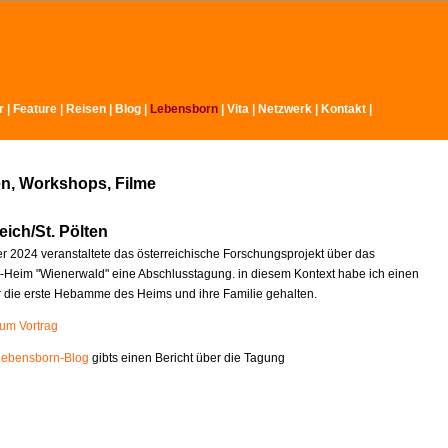
r
|
Feature
|
Reisen
|
Blog
|
Lebensborn
|
Vita
|
Netzwerk
|
Kontakt
|
n, Workshops, Filme
eich/St. Pölten
 2024 veranstaltete das österreichische Forschungsprojekt über das
Heim "Wienerwald" eine Abschlusstagung. in diesem Kontext habe ich einen
r die erste Hebamme des Heims und ihre Familie gehalten.
zum Vortrag
Lebensborn-Blog
gibts einen Bericht über die Tagung