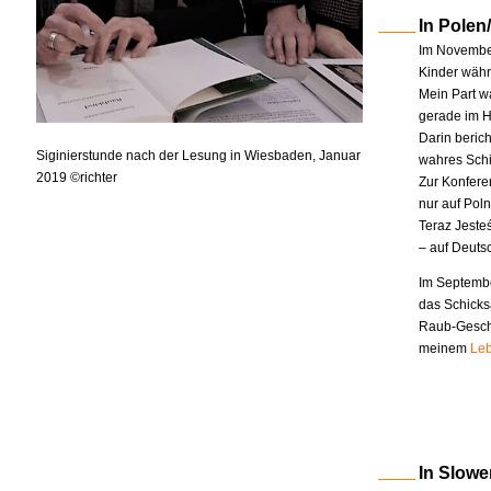
In Polen
Im November
Kinder währe
Mein Part w
gerade im H
Darin berich
Siginierstunde nach der Lesung in Wiesbaden, Januar
wahres Schi
2019 ©richter
Zur Konfere
nur auf Pol
Teraz Jeste
– auf Deuts
Im Septembe
das Schicks
Raub-Geschi
meinem
Leb
In Slowe