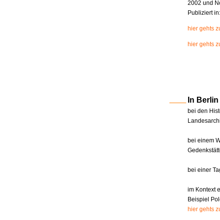
2002 und N
Publiziert i
hier gehts 
hier gehts z
In Berl
bei den Hist
Landesarchi
bei einem W
Gedenkstätt
bei einer T
im Kontext 
Beispiel Pol
hier gehts 