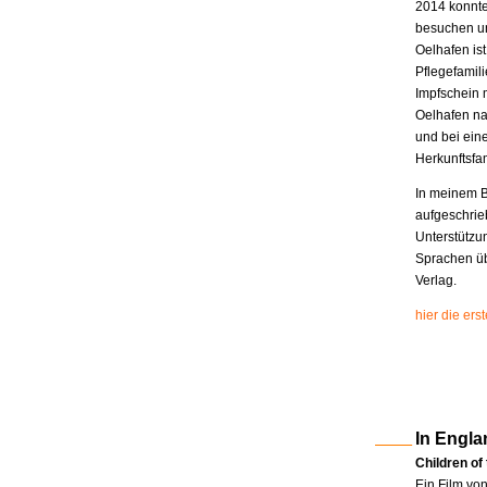
2014 konnte
besuchen un
Oelhafen is
Pflegefamili
Impfschein 
Oelhafen na
und bei eine
Herkunftsfam
In meinem B
aufgeschrie
Unterstützu
Sprachen üb
Verlag.
hier die er
In Engla
Children of
Ein Film vo