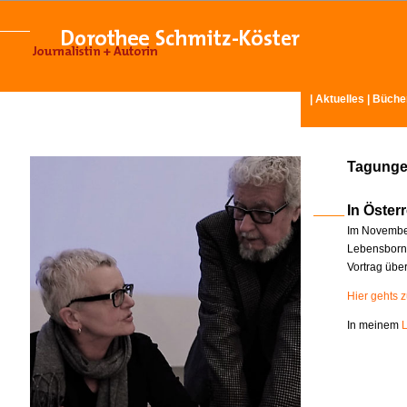
|
Aktuelles
|
Büche
Tagunge
In Österr
Im November
Lebensborn-
Vortrag übe
Hier gehts 
In meinem