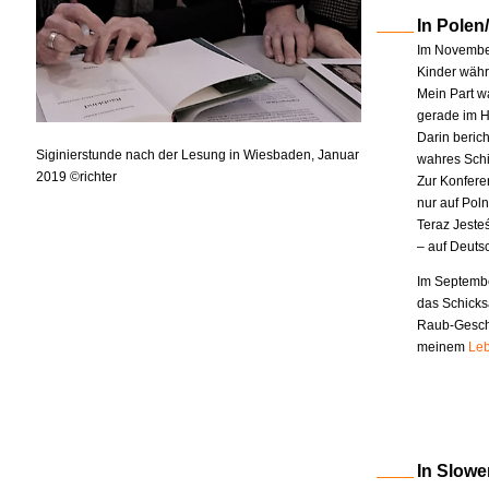
In Polen
Im November
Kinder währe
Mein Part w
gerade im H
Darin berich
Siginierstunde nach der Lesung in Wiesbaden, Januar
wahres Schi
2019 ©richter
Zur Konfere
nur auf Pol
Teraz Jeste
– auf Deuts
Im Septembe
das Schicks
Raub-Geschi
meinem
Leb
In Slowe