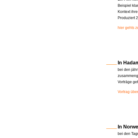
Beispiel kla
Kontext ihr
Produziert 2
hier gehts 
In Hada
bei den jäh
zusammenge
Vorträge ge
Vortrag übe
In Norw
bei den Tag