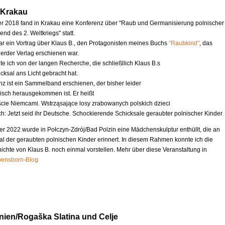
/Krakau
 2018 fand in Krakau eine Konferenz über "Raub und Germanisierung polnischer
nd des 2. Weltkriegs" statt.
ar ein Vortrag über Klaus B., den Protagonisten meines Buchs
"Raubkind"
, das
erder Verlag erschienen war.
te ich von der langen Recherche, die schließllich Klaus B.s
cksal ans Licht gebracht hat.
nz ist ein Sammelband erschienen, der bisher leider
nisch herausgekommen ist. Er heißt
ście Niemcami. Wstrząsające losy zrabowanych polskich dzieci
ch: Jetzt seid ihr Deutsche. Schockierende Schicksale geraubter polnischer Kinder
r 2022 wurde in Połczyn-Zdrój/Bad Polzin eine Mädchenskulptur enthüllt, die an
al der geraubten polnischen Kinder erinnert. In diesem Rahmen konnte ich die
chte von Klaus B. noch einmal vorstellen. Mehr über diese Veranstaltung in
ensborn-Blog
nien/Rogaška Slatina und Celje