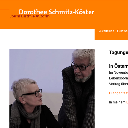
|
Aktuelles
|
Büche
Tagunge
In Österr
Im November
Lebensborn-
Vortrag übe
Hier gehts 
In meinem