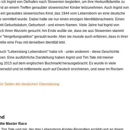
 ich Ingrid von Oelhafen nach Slowenien begleiten, um ihre Herkunftsfamilie zu
d an einem Treffen geraubter slowenischer Kinder teilzunehmen. Auch Ingrid von
t ein geraubtes slowenisches Kind, das 1944 vom Lebensborn an eine deutsche
e vermittelt wurde. Dabei hatte sie nur einen einzigen Identitätsnachweis: Einen
mit Geburtsdatum, Geburtsort - und einem Namen. Viele Jahre hat Ingrid von
ch ihren Wurzeln gesucht. Am Ende wußte sie, dass sie aus Slowenien stammt
r "Vergeltungsaktion" geraubt wurde. Aber sie musste auch erfahren, dass in ihrer
ilie eine Frau mit derselben Identität lebt.
uch "Lebenslang Lebensborn" habe ich - unter anderem - diese Geschichte
ben. Eine ausführliche Darstellung haben Ingrid und Tim Tate mit meiner
ng 2015 auf dem englischen Buchmarkt herausgebracht. Es wurde in viele
ersetzt und ist mittlerweile auch auf Deutsch erschienen, und zwar im Reclam-
sten Seiten der deutschen Übersetzung
nd
 the Master Race
n Tim Tate und mir, der drei Lebensborn-Kinder-Biografien erzählt und an ihrem