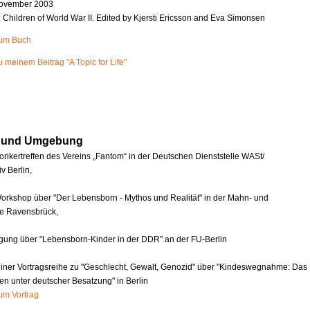
ovember 2003
n: Children of World War II. Edited by Kjersti Ericsson and Eva Simonsen
zum Buch
u meinem Beitrag "A Topic for Life"
in und Umgebung
orikertreffen des Vereins „Fantom“ in der Deutschen Dienststelle WASt/
v Berlin,
orkshop über "Der Lebensborn - Mythos und Realität" in der Mahn- und
e Ravensbrück,
agung über "Lebensborn-Kinder in der DDR" an der FU-Berlin
einer Vortragsreihe zu "Geschlecht, Gewalt, Genozid" über "Kindeswegnahme: Das
en unter deutscher Besatzung" in Berlin
zum Vortrag