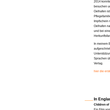
2014 konnte
besuchen un
Oelhafen is
Pflegefamili
Impfschein 
Oelhafen na
und bei eine
Herkunftsfam
In meinem B
aufgeschrie
Unterstützu
Sprachen üb
Verlag.
hier die er
In Engla
Children of
Ein Film vo