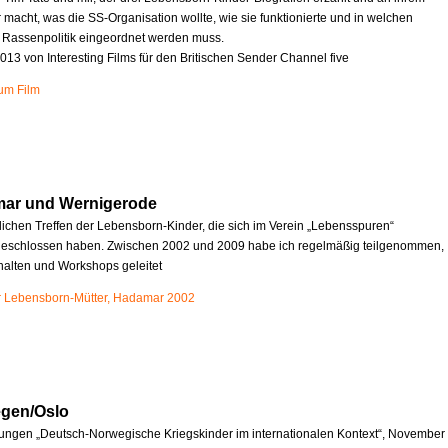
r macht, was die SS-Organisation wollte, wie sie funktionierte und in welchen
e Rassenpolitik eingeordnet werden muss.
013 von Interesting Films für den Britischen Sender Channel five
zum Film
mar und Wernigerode
rlichen Treffen der Lebensborn-Kinder, die sich im Verein „Lebensspuren“
schlossen haben. Zwischen 2002 und 2009 habe ich regelmäßig teilgenommen,
halten und Workshops geleitet
r Lebensborn-Mütter, Hadamar 2002
egen/Oslo
ungen „Deutsch-Norwegische Kriegskinder im internationalen Kontext“, November