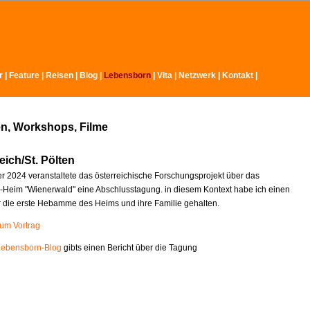
r
|
Feature
|
Reisen
|
Blog
|
Lebensborn
|
Vita
|
Netzwerk
|
Kontakt
|
n, Workshops, Filme
eich/St. Pölten
 2024 veranstaltete das österreichische Forschungsprojekt über das
Heim "Wienerwald" eine Abschlusstagung. in diesem Kontext habe ich einen
r die erste Hebamme des Heims und ihre Familie gehalten.
zum Vortrag
Lebensborn-Blog
gibts einen Bericht über die Tagung