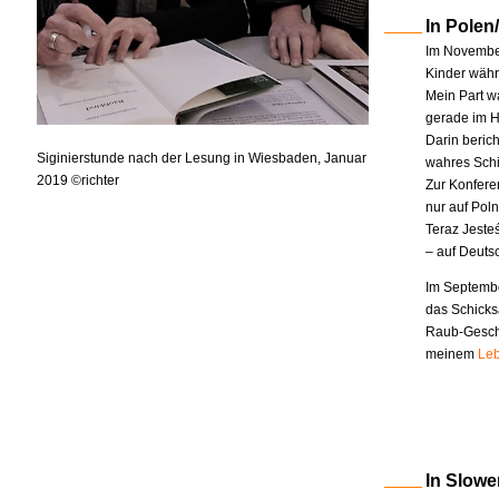
In Polen
Im November
Kinder währe
Mein Part w
gerade im H
Darin berich
Siginierstunde nach der Lesung in Wiesbaden, Januar
wahres Schi
2019 ©richter
Zur Konfere
nur auf Pol
Teraz Jeste
– auf Deuts
Im Septembe
das Schicks
Raub-Geschi
meinem
Leb
In Slowe