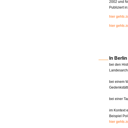
2002 und N
Publiziert i
hier gehts 
hier gehts z
In Berl
bei den Hist
Landesarchi
bei einem W
Gedenkstätt
bei einer T
im Kontext 
Beispiel Pol
hier gehts 