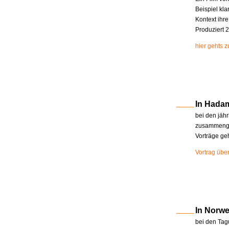
Beispiel kla
Kontext ihr
Produziert 2
hier gehts 
In Hada
bei den jäh
zusammenge
Vorträge ge
Vortrag übe
In Norw
bei den Tag