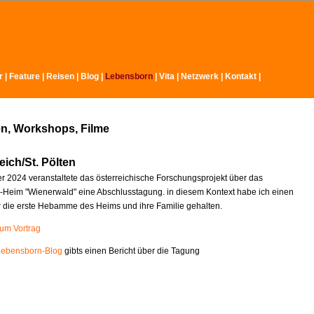
r
|
Feature
|
Reisen
|
Blog
|
Lebensborn
|
Vita
|
Netzwerk
|
Kontakt
|
n, Workshops, Filme
eich/St. Pölten
 2024 veranstaltete das österreichische Forschungsprojekt über das
Heim "Wienerwald" eine Abschlusstagung. in diesem Kontext habe ich einen
r die erste Hebamme des Heims und ihre Familie gehalten.
zum Vortrag
Lebensborn-Blog
gibts einen Bericht über die Tagung