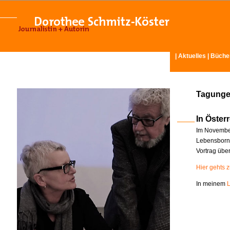
|
Aktuelles
|
Büche
Tagunge
In Österr
Im November
Lebensborn-
Vortrag übe
Hier gehts 
In meinem