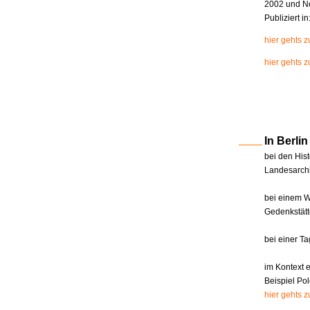
2002 und N
Publiziert i
hier gehts 
hier gehts z
In Berl
bei den Hist
Landesarchi
bei einem W
Gedenkstätt
bei einer T
im Kontext 
Beispiel Pol
hier gehts 