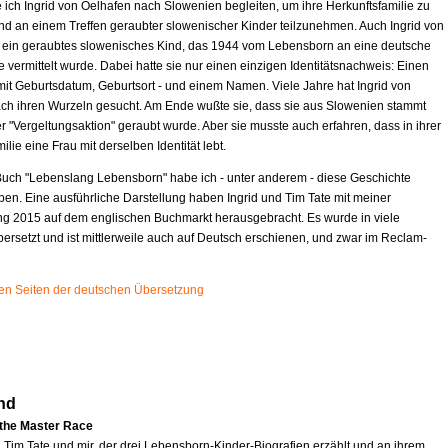
 ich Ingrid von Oelhafen nach Slowenien begleiten, um ihre Herkunftsfamilie zu
d an einem Treffen geraubter slowenischer Kinder teilzunehmen. Auch Ingrid von
t ein geraubtes slowenisches Kind, das 1944 vom Lebensborn an eine deutsche
e vermittelt wurde. Dabei hatte sie nur einen einzigen Identitätsnachweis: Einen
mit Geburtsdatum, Geburtsort - und einem Namen. Viele Jahre hat Ingrid von
ch ihren Wurzeln gesucht. Am Ende wußte sie, dass sie aus Slowenien stammt
r "Vergeltungsaktion" geraubt wurde. Aber sie musste auch erfahren, dass in ihrer
ilie eine Frau mit derselben Identität lebt.
uch "Lebenslang Lebensborn" habe ich - unter anderem - diese Geschichte
ben. Eine ausführliche Darstellung haben Ingrid und Tim Tate mit meiner
ng 2015 auf dem englischen Buchmarkt herausgebracht. Es wurde in viele
ersetzt und ist mittlerweile auch auf Deutsch erschienen, und zwar im Reclam-
sten Seiten der deutschen Übersetzung
nd
 the Master Race
n Tim Tate und mir, der drei Lebensborn-Kinder-Biografien erzählt und an ihrem