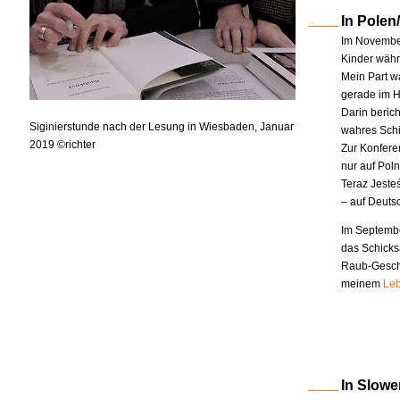
In Polen
Im November
Kinder währe
Mein Part w
gerade im H
Darin berich
Siginierstunde nach der Lesung in Wiesbaden, Januar
wahres Schi
2019 ©richter
Zur Konfere
nur auf Pol
Teraz Jeste
– auf Deuts
Im Septembe
das Schicks
Raub-Geschi
meinem
Leb
In Slowe