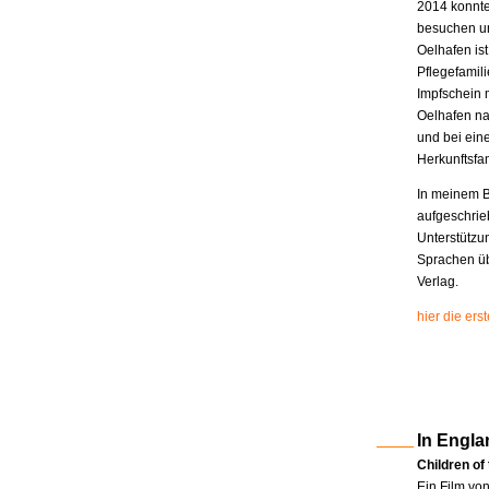
2014 konnte
besuchen un
Oelhafen is
Pflegefamili
Impfschein 
Oelhafen na
und bei eine
Herkunftsfam
In meinem B
aufgeschrie
Unterstützu
Sprachen üb
Verlag.
hier die er
In Engla
Children of
Ein Film vo