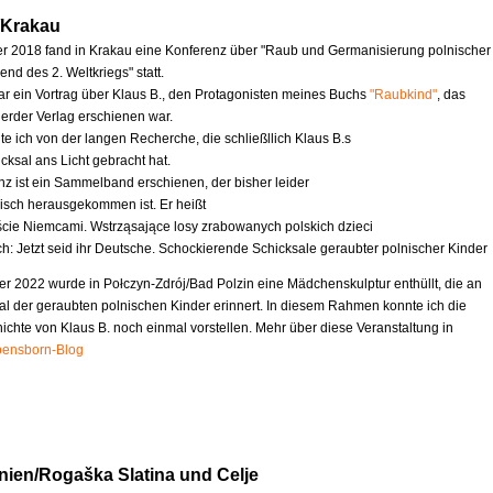
/Krakau
 2018 fand in Krakau eine Konferenz über "Raub und Germanisierung polnischer
nd des 2. Weltkriegs" statt.
ar ein Vortrag über Klaus B., den Protagonisten meines Buchs
"Raubkind"
, das
erder Verlag erschienen war.
te ich von der langen Recherche, die schließllich Klaus B.s
cksal ans Licht gebracht hat.
nz ist ein Sammelband erschienen, der bisher leider
nisch herausgekommen ist. Er heißt
ście Niemcami. Wstrząsające losy zrabowanych polskich dzieci
ch: Jetzt seid ihr Deutsche. Schockierende Schicksale geraubter polnischer Kinder
r 2022 wurde in Połczyn-Zdrój/Bad Polzin eine Mädchenskulptur enthüllt, die an
al der geraubten polnischen Kinder erinnert. In diesem Rahmen konnte ich die
chte von Klaus B. noch einmal vorstellen. Mehr über diese Veranstaltung in
ensborn-Blog
nien/Rogaška Slatina und Celje