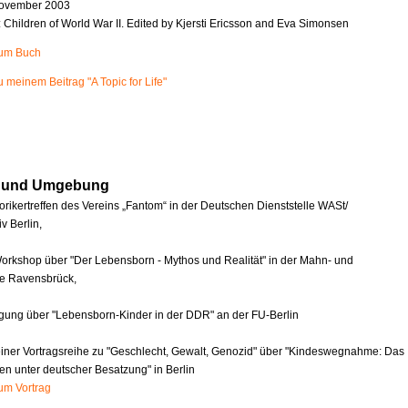
ovember 2003
n: Children of World War II. Edited by Kjersti Ericsson and Eva Simonsen
zum Buch
u meinem Beitrag "A Topic for Life"
in und Umgebung
orikertreffen des Vereins „Fantom“ in der Deutschen Dienststelle WASt/
v Berlin,
orkshop über "Der Lebensborn - Mythos und Realität" in der Mahn- und
e Ravensbrück,
agung über "Lebensborn-Kinder in der DDR" an der FU-Berlin
einer Vortragsreihe zu "Geschlecht, Gewalt, Genozid" über "Kindeswegnahme: Das
en unter deutscher Besatzung" in Berlin
zum Vortrag