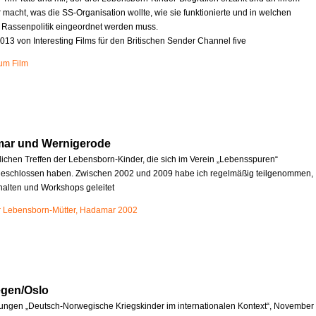
r macht, was die SS-Organisation wollte, wie sie funktionierte und in welchen
e Rassenpolitik eingeordnet werden muss.
013 von Interesting Films für den Britischen Sender Channel five
zum Film
mar und Wernigerode
rlichen Treffen der Lebensborn-Kinder, die sich im Verein „Lebensspuren“
schlossen haben. Zwischen 2002 und 2009 habe ich regelmäßig teilgenommen,
halten und Workshops geleitet
r Lebensborn-Mütter, Hadamar 2002
egen/Oslo
ungen „Deutsch-Norwegische Kriegskinder im internationalen Kontext“, November