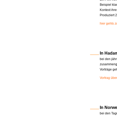
Beispiel kla
Kontext ihr
Produziert 2
hier gehts 
In Hada
bei den jäh
zusammenge
Vorträge ge
Vortrag übe
In Norw
bei den Tag