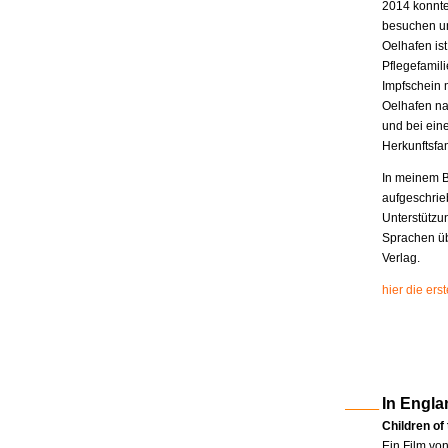
2014 konnte
besuchen un
Oelhafen is
Pflegefamili
Impfschein 
Oelhafen na
und bei eine
Herkunftsfam
In meinem B
aufgeschrie
Unterstützu
Sprachen üb
Verlag.
hier die er
In Engla
Children of
Ein Film vo