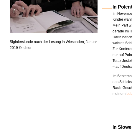
In Polen
Im November
Kinder währe
Mein Part w
gerade im H
Darin berich
Siginierstunde nach der Lesung in Wiesbaden, Januar
wahres Schi
2019 ©richter
Zur Konfere
nur auf Pol
Teraz Jeste
– auf Deuts
Im Septembe
das Schicks
Raub-Geschi
meinem
Leb
In Slowe