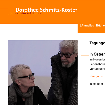
|
Aktuelles
|
Büche
Tagunge
In Österr
Im November
Lebensborn-
Vortrag übe
Hier gehts 
In meinem