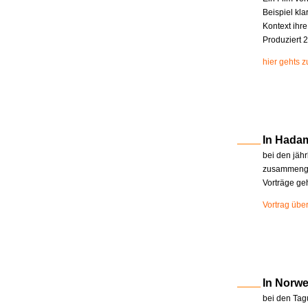
Beispiel kla
Kontext ihr
Produziert 2
hier gehts 
In Hada
bei den jäh
zusammenge
Vorträge ge
Vortrag übe
In Norw
bei den Tag