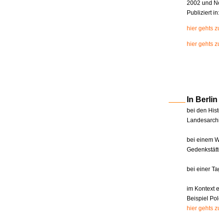
2002 und N
Publiziert i
hier gehts 
hier gehts z
In Berl
bei den Hist
Landesarchi
bei einem W
Gedenkstätt
bei einer T
im Kontext 
Beispiel Pol
hier gehts 