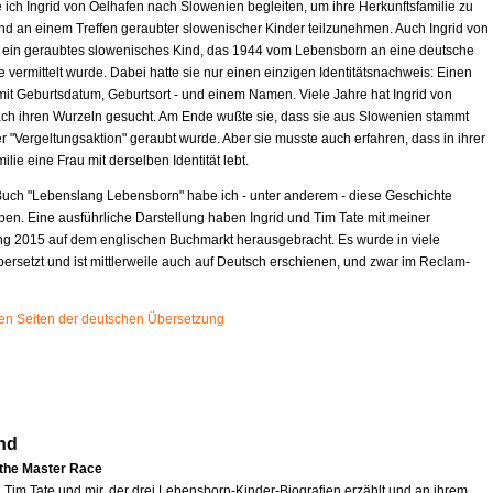
 ich Ingrid von Oelhafen nach Slowenien begleiten, um ihre Herkunftsfamilie zu
d an einem Treffen geraubter slowenischer Kinder teilzunehmen. Auch Ingrid von
t ein geraubtes slowenisches Kind, das 1944 vom Lebensborn an eine deutsche
e vermittelt wurde. Dabei hatte sie nur einen einzigen Identitätsnachweis: Einen
mit Geburtsdatum, Geburtsort - und einem Namen. Viele Jahre hat Ingrid von
ch ihren Wurzeln gesucht. Am Ende wußte sie, dass sie aus Slowenien stammt
r "Vergeltungsaktion" geraubt wurde. Aber sie musste auch erfahren, dass in ihrer
ilie eine Frau mit derselben Identität lebt.
uch "Lebenslang Lebensborn" habe ich - unter anderem - diese Geschichte
ben. Eine ausführliche Darstellung haben Ingrid und Tim Tate mit meiner
ng 2015 auf dem englischen Buchmarkt herausgebracht. Es wurde in viele
ersetzt und ist mittlerweile auch auf Deutsch erschienen, und zwar im Reclam-
sten Seiten der deutschen Übersetzung
nd
 the Master Race
n Tim Tate und mir, der drei Lebensborn-Kinder-Biografien erzählt und an ihrem