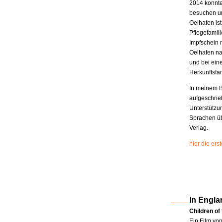
2014 konnte
besuchen un
Oelhafen is
Pflegefamili
Impfschein 
Oelhafen na
und bei eine
Herkunftsfam
In meinem B
aufgeschrie
Unterstützu
Sprachen üb
Verlag.
hier die er
In Engla
Children of
Ein Film vo