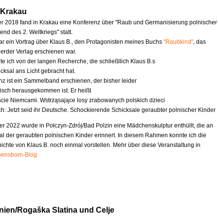
/Krakau
 2018 fand in Krakau eine Konferenz über "Raub und Germanisierung polnischer
nd des 2. Weltkriegs" statt.
ar ein Vortrag über Klaus B., den Protagonisten meines Buchs
"Raubkind"
, das
erder Verlag erschienen war.
te ich von der langen Recherche, die schließllich Klaus B.s
cksal ans Licht gebracht hat.
nz ist ein Sammelband erschienen, der bisher leider
nisch herausgekommen ist. Er heißt
ście Niemcami. Wstrząsające losy zrabowanych polskich dzieci
ch: Jetzt seid ihr Deutsche. Schockierende Schicksale geraubter polnischer Kinder
r 2022 wurde in Połczyn-Zdrój/Bad Polzin eine Mädchenskulptur enthüllt, die an
al der geraubten polnischen Kinder erinnert. In diesem Rahmen konnte ich die
chte von Klaus B. noch einmal vorstellen. Mehr über diese Veranstaltung in
ensborn-Blog
nien/Rogaška Slatina und Celje