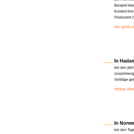
Beispiel kla
Kontext ihr
Produziert 2
hier gehts 
In Hada
bei den jäh
zusammenge
Vorträge ge
Vortrag übe
In Norw
bei den Tag