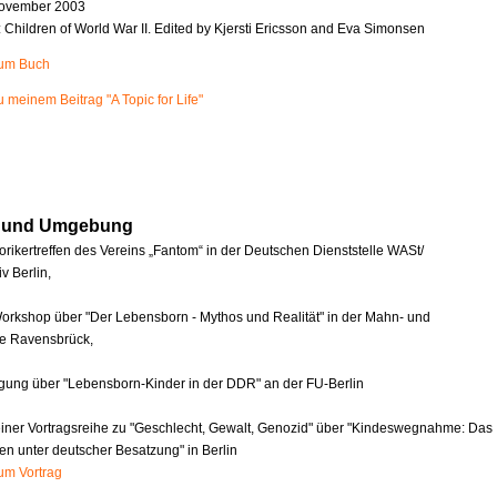
ovember 2003
n: Children of World War II. Edited by Kjersti Ericsson and Eva Simonsen
zum Buch
u meinem Beitrag "A Topic for Life"
in und Umgebung
orikertreffen des Vereins „Fantom“ in der Deutschen Dienststelle WASt/
v Berlin,
orkshop über "Der Lebensborn - Mythos und Realität" in der Mahn- und
e Ravensbrück,
agung über "Lebensborn-Kinder in der DDR" an der FU-Berlin
einer Vortragsreihe zu "Geschlecht, Gewalt, Genozid" über "Kindeswegnahme: Das
en unter deutscher Besatzung" in Berlin
zum Vortrag