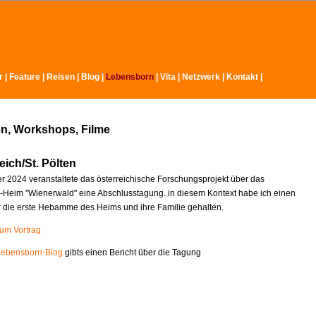
r
|
Feature
|
Reisen
|
Blog
|
Lebensborn
|
Vita
|
Netzwerk
|
Kontakt
|
n, Workshops, Filme
eich/St. Pölten
 2024 veranstaltete das österreichische Forschungsprojekt über das
Heim "Wienerwald" eine Abschlusstagung. in diesem Kontext habe ich einen
r die erste Hebamme des Heims und ihre Familie gehalten.
zum Vortrag
Lebensborn-Blog
gibts einen Bericht über die Tagung