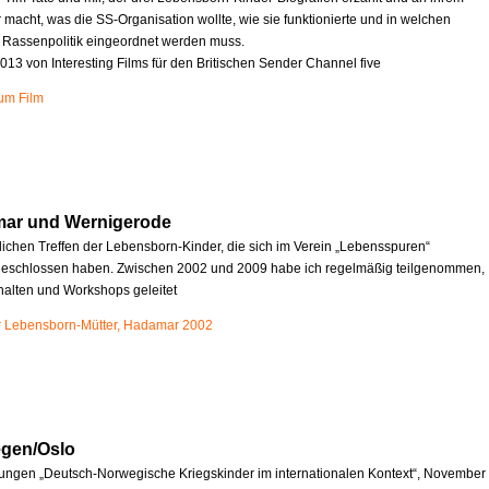
r macht, was die SS-Organisation wollte, wie sie funktionierte und in welchen
e Rassenpolitik eingeordnet werden muss.
013 von Interesting Films für den Britischen Sender Channel five
zum Film
mar und Wernigerode
rlichen Treffen der Lebensborn-Kinder, die sich im Verein „Lebensspuren“
schlossen haben. Zwischen 2002 und 2009 habe ich regelmäßig teilgenommen,
halten und Workshops geleitet
r Lebensborn-Mütter, Hadamar 2002
egen/Oslo
ungen „Deutsch-Norwegische Kriegskinder im internationalen Kontext“, November