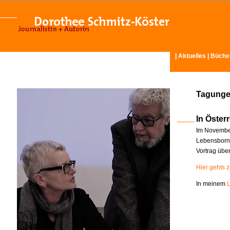
|
Aktuelles
|
Büche
Tagunge
In Österr
Im November
Lebensborn-
Vortrag übe
Hier gehts 
In meinem