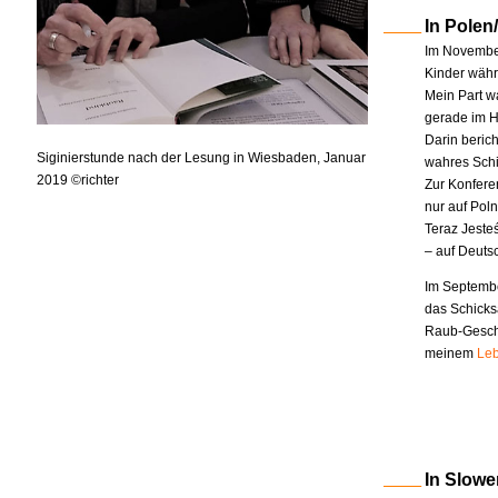
In Polen
Im November
Kinder währe
Mein Part w
gerade im H
Darin berich
Siginierstunde nach der Lesung in Wiesbaden, Januar
wahres Schi
2019 ©richter
Zur Konfere
nur auf Pol
Teraz Jeste
– auf Deuts
Im Septembe
das Schicks
Raub-Geschi
meinem
Leb
In Slowe