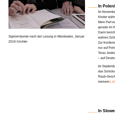
In Polen
Im November
Kinder währe
Mein Part w
gerade im H
Darin berich
Siginierstunde nach der Lesung in Wiesbaden, Januar
wahres Schi
2019 ©richter
Zur Konfere
nur auf Pol
Teraz Jeste
– auf Deuts
Im Septembe
das Schicks
Raub-Geschi
meinem
Leb
In Slowe