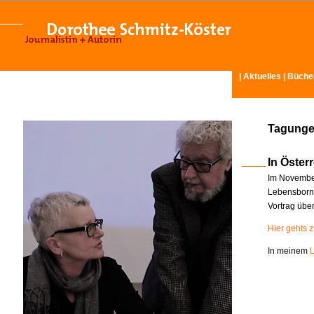
|
Aktuelles
|
Büche
Tagunge
In Österr
Im November
Lebensborn-
Vortrag übe
Hier gehts 
In meinem