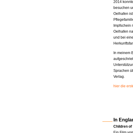
2014 konnte
besuchen un
Oelhafen is
Pflegefamili
Impfschein 
Oelhafen na
und bei eine
Herkunftsfam
In meinem B
aufgeschrie
Unterstützu
Sprachen üb
Verlag.
hier die er
In Engla
Children of
Ein Film vo