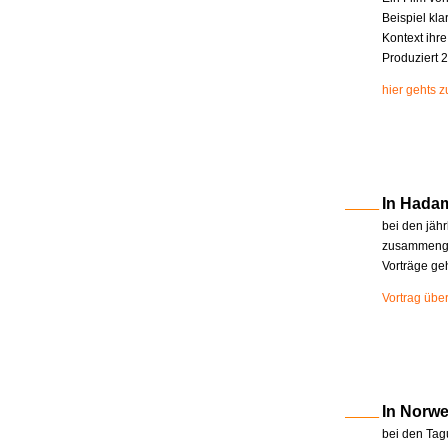
Beispiel kla
Kontext ihr
Produziert 2
hier gehts 
In Hada
bei den jäh
zusammenge
Vorträge ge
Vortrag übe
In Norw
bei den Tag