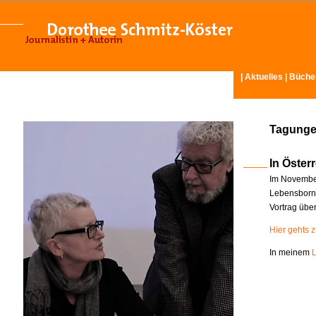
|
Aktuelles
|
Büche
Tagunge
In Österr
Im November
Lebensborn-
Vortrag übe
Hier gehts 
In meinem