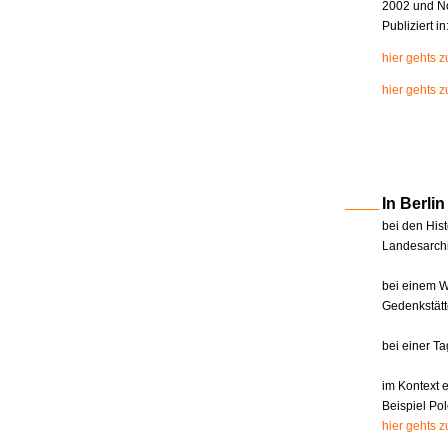
2002 und N
Publiziert i
hier gehts 
hier gehts z
In Berl
bei den Hist
Landesarchi
bei einem W
Gedenkstätt
bei einer T
im Kontext 
Beispiel Pol
hier gehts 