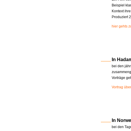
Beispiel kla
Kontext ihr
Produziert 2
hier gehts 
In Hada
bei den jäh
zusammenge
Vorträge ge
Vortrag übe
In Norw
bei den Tag