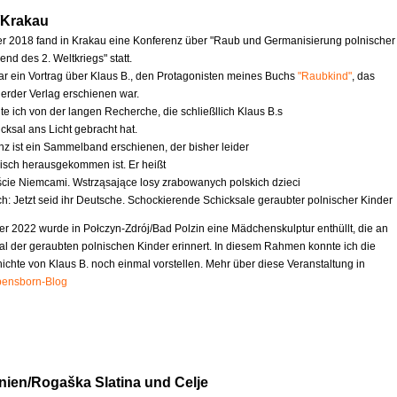
/Krakau
 2018 fand in Krakau eine Konferenz über "Raub und Germanisierung polnischer
nd des 2. Weltkriegs" statt.
ar ein Vortrag über Klaus B., den Protagonisten meines Buchs
"Raubkind"
, das
erder Verlag erschienen war.
te ich von der langen Recherche, die schließllich Klaus B.s
cksal ans Licht gebracht hat.
nz ist ein Sammelband erschienen, der bisher leider
nisch herausgekommen ist. Er heißt
ście Niemcami. Wstrząsające losy zrabowanych polskich dzieci
ch: Jetzt seid ihr Deutsche. Schockierende Schicksale geraubter polnischer Kinder
r 2022 wurde in Połczyn-Zdrój/Bad Polzin eine Mädchenskulptur enthüllt, die an
al der geraubten polnischen Kinder erinnert. In diesem Rahmen konnte ich die
chte von Klaus B. noch einmal vorstellen. Mehr über diese Veranstaltung in
ensborn-Blog
nien/Rogaška Slatina und Celje