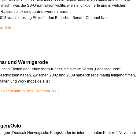
r macht, was die SS-Organisation wollte, wie sie funktionierte und in welchen
e Rassenpolitik eingeordnet werden muss.
013 von Interesting Films für den Britischen Sender Channel five
zum Film
mar und Wernigerode
rlichen Treffen der Lebensborn-Kinder, die sich im Verein „Lebensspuren“
schlossen haben. Zwischen 2002 und 2009 habe ich regelmäßig teilgenommen,
halten und Workshops geleitet
r Lebensborn-Mütter, Hadamar 2002
egen/Oslo
ungen „Deutsch-Norwegische Kriegskinder im internationalen Kontext“, November