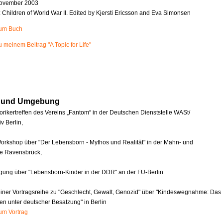
ovember 2003
n: Children of World War II. Edited by Kjersti Ericsson and Eva Simonsen
zum Buch
u meinem Beitrag "A Topic for Life"
in und Umgebung
orikertreffen des Vereins „Fantom“ in der Deutschen Dienststelle WASt/
v Berlin,
orkshop über "Der Lebensborn - Mythos und Realität" in der Mahn- und
e Ravensbrück,
agung über "Lebensborn-Kinder in der DDR" an der FU-Berlin
einer Vortragsreihe zu "Geschlecht, Gewalt, Genozid" über "Kindeswegnahme: Das
en unter deutscher Besatzung" in Berlin
zum Vortrag