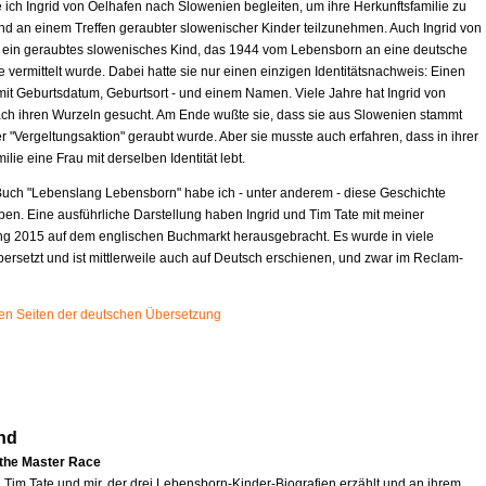
 ich Ingrid von Oelhafen nach Slowenien begleiten, um ihre Herkunftsfamilie zu
d an einem Treffen geraubter slowenischer Kinder teilzunehmen. Auch Ingrid von
t ein geraubtes slowenisches Kind, das 1944 vom Lebensborn an eine deutsche
e vermittelt wurde. Dabei hatte sie nur einen einzigen Identitätsnachweis: Einen
mit Geburtsdatum, Geburtsort - und einem Namen. Viele Jahre hat Ingrid von
ch ihren Wurzeln gesucht. Am Ende wußte sie, dass sie aus Slowenien stammt
r "Vergeltungsaktion" geraubt wurde. Aber sie musste auch erfahren, dass in ihrer
ilie eine Frau mit derselben Identität lebt.
uch "Lebenslang Lebensborn" habe ich - unter anderem - diese Geschichte
ben. Eine ausführliche Darstellung haben Ingrid und Tim Tate mit meiner
ng 2015 auf dem englischen Buchmarkt herausgebracht. Es wurde in viele
ersetzt und ist mittlerweile auch auf Deutsch erschienen, und zwar im Reclam-
sten Seiten der deutschen Übersetzung
nd
 the Master Race
n Tim Tate und mir, der drei Lebensborn-Kinder-Biografien erzählt und an ihrem