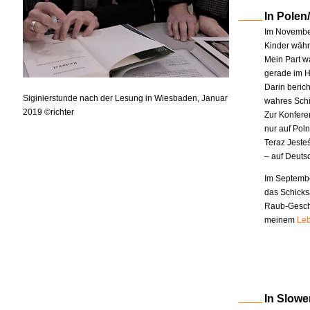
In Polen
Im November
Kinder währe
Mein Part w
gerade im H
Darin berich
Siginierstunde nach der Lesung in Wiesbaden, Januar
wahres Schi
2019 ©richter
Zur Konfere
nur auf Pol
Teraz Jeste
– auf Deuts
Im Septembe
das Schicks
Raub-Geschi
meinem
Leb
In Slowe