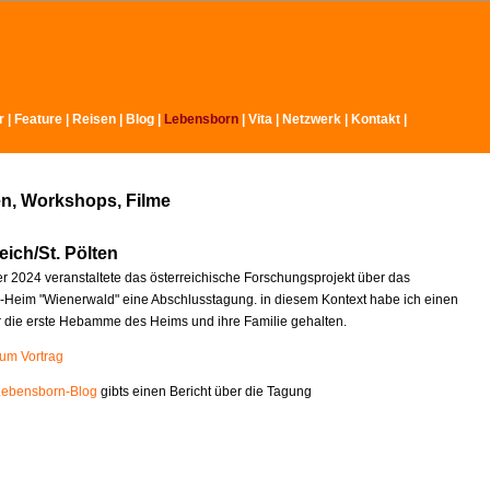
r
|
Feature
|
Reisen
|
Blog
|
Lebensborn
|
Vita
|
Netzwerk
|
Kontakt
|
n, Workshops, Filme
eich/St. Pölten
 2024 veranstaltete das österreichische Forschungsprojekt über das
Heim "Wienerwald" eine Abschlusstagung. in diesem Kontext habe ich einen
r die erste Hebamme des Heims und ihre Familie gehalten.
zum Vortrag
Lebensborn-Blog
gibts einen Bericht über die Tagung