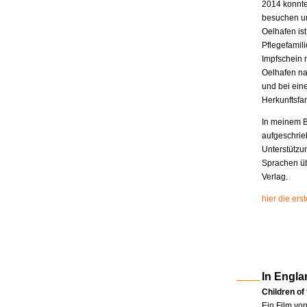
2014 konnte
besuchen un
Oelhafen is
Pflegefamili
Impfschein 
Oelhafen na
und bei eine
Herkunftsfam
In meinem B
aufgeschrie
Unterstützu
Sprachen üb
Verlag.
hier die er
In Engla
Children of
Ein Film vo