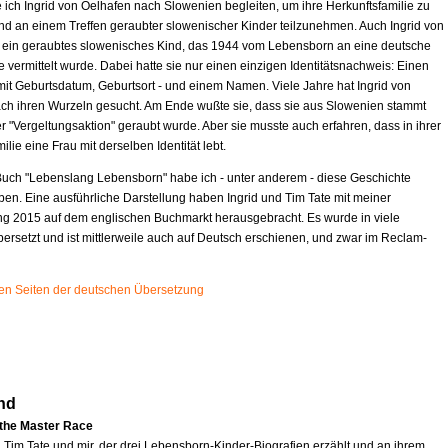
 ich Ingrid von Oelhafen nach Slowenien begleiten, um ihre Herkunftsfamilie zu
d an einem Treffen geraubter slowenischer Kinder teilzunehmen. Auch Ingrid von
t ein geraubtes slowenisches Kind, das 1944 vom Lebensborn an eine deutsche
e vermittelt wurde. Dabei hatte sie nur einen einzigen Identitätsnachweis: Einen
mit Geburtsdatum, Geburtsort - und einem Namen. Viele Jahre hat Ingrid von
ch ihren Wurzeln gesucht. Am Ende wußte sie, dass sie aus Slowenien stammt
r "Vergeltungsaktion" geraubt wurde. Aber sie musste auch erfahren, dass in ihrer
ilie eine Frau mit derselben Identität lebt.
uch "Lebenslang Lebensborn" habe ich - unter anderem - diese Geschichte
ben. Eine ausführliche Darstellung haben Ingrid und Tim Tate mit meiner
ng 2015 auf dem englischen Buchmarkt herausgebracht. Es wurde in viele
ersetzt und ist mittlerweile auch auf Deutsch erschienen, und zwar im Reclam-
sten Seiten der deutschen Übersetzung
nd
 the Master Race
n Tim Tate und mir, der drei Lebensborn-Kinder-Biografien erzählt und an ihrem