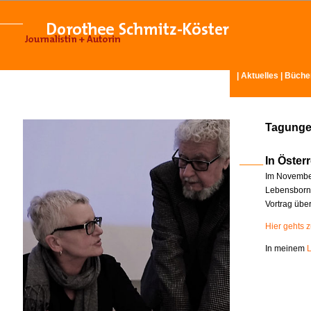
|
Aktuelles
|
Büche
Tagunge
In Österr
Im November
Lebensborn-
Vortrag übe
Hier gehts 
In meinem