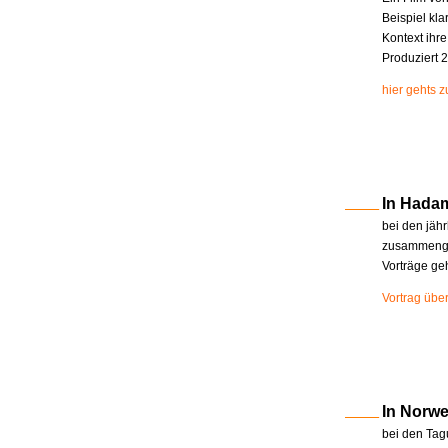
Beispiel kla
Kontext ihr
Produziert 2
hier gehts 
In Hada
bei den jäh
zusammenge
Vorträge ge
Vortrag übe
In Norw
bei den Tag