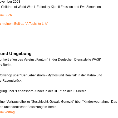
ovember 2003
n: Children of World War II. Edited by Kjersti Ericsson and Eva Simonsen
zum Buch
u meinem Beitrag "A Topic for Life"
in und Umgebung
orikertreffen des Vereins „Fantom“ in der Deutschen Dienststelle WASt/
v Berlin,
orkshop über "Der Lebensborn - Mythos und Realität" in der Mahn- und
e Ravensbrück,
agung über "Lebensborn-Kinder in der DDR" an der FU-Berlin
einer Vortragsreihe zu "Geschlecht, Gewalt, Genozid" über "Kindeswegnahme: Das
en unter deutscher Besatzung" in Berlin
zum Vortrag