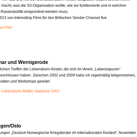
r macht, was die SS-Organisation wollte, wie sie funktionierte und in welchen
e Rassenpolitik eingeordnet werden muss.
013 von Interesting Films für den Britischen Sender Channel five
zum Film
mar und Wernigerode
rlichen Treffen der Lebensborn-Kinder, die sich im Verein „Lebensspuren“
schlossen haben. Zwischen 2002 und 2009 habe ich regelmäßig teilgenommen,
halten und Workshops geleitet
r Lebensborn-Mütter, Hadamar 2002
egen/Oslo
ungen „Deutsch-Norwegische Kriegskinder im internationalen Kontext“, November