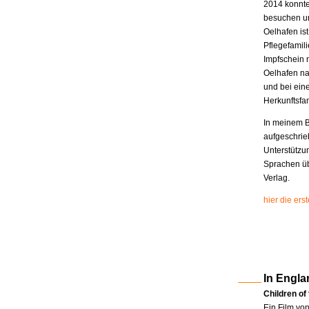
2014 konnte
besuchen un
Oelhafen is
Pflegefamili
Impfschein 
Oelhafen na
und bei eine
Herkunftsfam
In meinem B
aufgeschrie
Unterstützu
Sprachen üb
Verlag.
hier die er
In Engla
Children of
Ein Film vo