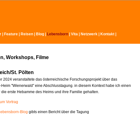
r
|
Feature
|
Reisen
|
Blog
|
Lebensborn
|
Vita
|
Netzwerk
|
Kontakt
|
n, Workshops, Filme
eich/St. Pölten
 2024 veranstaltete das österreichische Forschungsprojekt über das
Heim "Wienerwald" eine Abschlusstagung. in diesem Kontext habe ich einen
r die erste Hebamme des Heims und ihre Familie gehalten.
zum Vortrag
Lebensborn-Blog
gibts einen Bericht über die Tagung