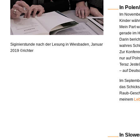
In Polen
Im November
Kinder währe
Mein Part w
gerade im H
Darin berich
Siginierstunde nach der Lesung in Wiesbaden, Januar
wahres Schi
2019 ©richter
Zur Konfere
nur auf Pol
Teraz Jeste
– auf Deuts
Im Septembe
das Schicks
Raub-Geschi
meinem
Leb
In Slowe