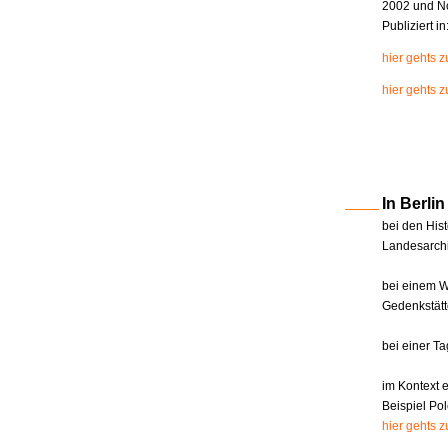
2002 und N
Publiziert i
hier gehts 
hier gehts z
In Berl
bei den Hist
Landesarchi
bei einem W
Gedenkstätt
bei einer T
im Kontext 
Beispiel Pol
hier gehts 