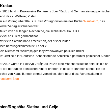
/Krakau
 2018 fand in Krakau eine Konferenz über "Raub und Germanisierung polnischer
nd des 2. Weltkriegs" statt.
ar ein Vortrag über Klaus B., den Protagonisten meines Buchs
"Raubkind"
, das
erder Verlag erschienen war.
te ich von der langen Recherche, die schließllich Klaus B.s
cksal ans Licht gebracht hat.
nz ist ein Sammelband erschienen, der bisher leider
nisch herausgekommen ist. Er heißt
ście Niemcami. Wstrząsające losy zrabowanych polskich dzieci
ch: Jetzt seid ihr Deutsche. Schockierende Schicksale geraubter polnischer Kinder
r 2022 wurde in Połczyn-Zdrój/Bad Polzin eine Mädchenskulptur enthüllt, die an
al der geraubten polnischen Kinder erinnert. In diesem Rahmen konnte ich die
chte von Klaus B. noch einmal vorstellen. Mehr über diese Veranstaltung in
ensborn-Blog
nien/Rogaška Slatina und Celje