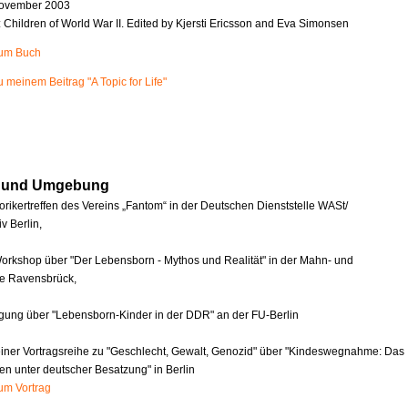
ovember 2003
n: Children of World War II. Edited by Kjersti Ericsson and Eva Simonsen
zum Buch
u meinem Beitrag "A Topic for Life"
in und Umgebung
orikertreffen des Vereins „Fantom“ in der Deutschen Dienststelle WASt/
v Berlin,
orkshop über "Der Lebensborn - Mythos und Realität" in der Mahn- und
e Ravensbrück,
agung über "Lebensborn-Kinder in der DDR" an der FU-Berlin
einer Vortragsreihe zu "Geschlecht, Gewalt, Genozid" über "Kindeswegnahme: Das
en unter deutscher Besatzung" in Berlin
zum Vortrag