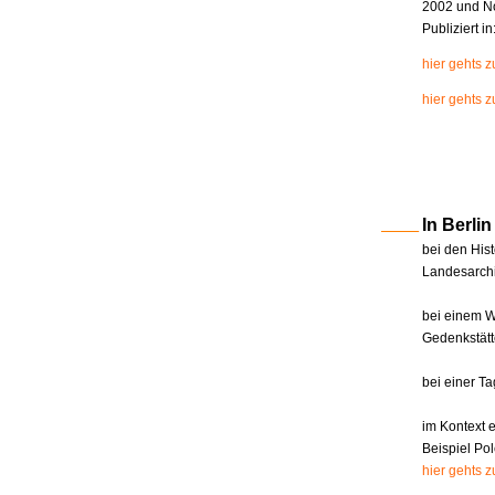
2002 und N
Publiziert i
hier gehts 
hier gehts z
In Berl
bei den Hist
Landesarchi
bei einem W
Gedenkstätt
bei einer T
im Kontext 
Beispiel Pol
hier gehts 