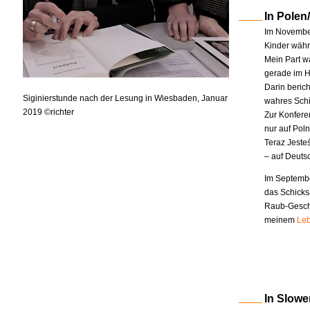
In Polen
Im November
Kinder währe
Mein Part w
gerade im H
Darin berich
Siginierstunde nach der Lesung in Wiesbaden, Januar
wahres Schi
2019 ©richter
Zur Konfere
nur auf Pol
Teraz Jeste
– auf Deuts
Im Septembe
das Schicks
Raub-Geschi
meinem
Leb
In Slowe