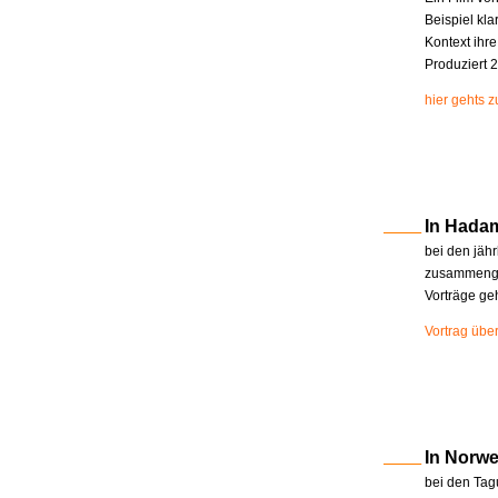
Beispiel kla
Kontext ihr
Produziert 2
hier gehts 
In Hada
bei den jäh
zusammenge
Vorträge ge
Vortrag übe
In Norw
bei den Tag