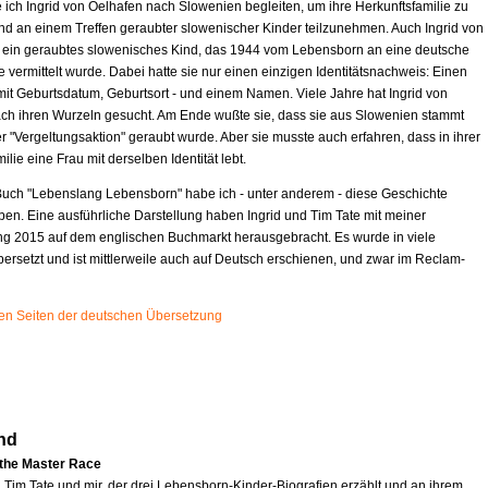
 ich Ingrid von Oelhafen nach Slowenien begleiten, um ihre Herkunftsfamilie zu
d an einem Treffen geraubter slowenischer Kinder teilzunehmen. Auch Ingrid von
t ein geraubtes slowenisches Kind, das 1944 vom Lebensborn an eine deutsche
e vermittelt wurde. Dabei hatte sie nur einen einzigen Identitätsnachweis: Einen
mit Geburtsdatum, Geburtsort - und einem Namen. Viele Jahre hat Ingrid von
ch ihren Wurzeln gesucht. Am Ende wußte sie, dass sie aus Slowenien stammt
r "Vergeltungsaktion" geraubt wurde. Aber sie musste auch erfahren, dass in ihrer
ilie eine Frau mit derselben Identität lebt.
uch "Lebenslang Lebensborn" habe ich - unter anderem - diese Geschichte
ben. Eine ausführliche Darstellung haben Ingrid und Tim Tate mit meiner
ng 2015 auf dem englischen Buchmarkt herausgebracht. Es wurde in viele
ersetzt und ist mittlerweile auch auf Deutsch erschienen, und zwar im Reclam-
sten Seiten der deutschen Übersetzung
nd
 the Master Race
n Tim Tate und mir, der drei Lebensborn-Kinder-Biografien erzählt und an ihrem