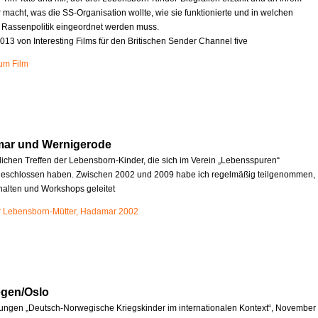
r macht, was die SS-Organisation wollte, wie sie funktionierte und in welchen
e Rassenpolitik eingeordnet werden muss.
013 von Interesting Films für den Britischen Sender Channel five
zum Film
mar und Wernigerode
rlichen Treffen der Lebensborn-Kinder, die sich im Verein „Lebensspuren“
schlossen haben. Zwischen 2002 und 2009 habe ich regelmäßig teilgenommen,
halten und Workshops geleitet
r Lebensborn-Mütter, Hadamar 2002
egen/Oslo
ungen „Deutsch-Norwegische Kriegskinder im internationalen Kontext“, November