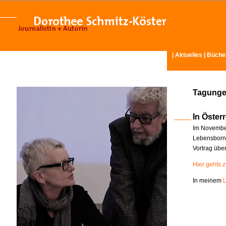
|
Aktuelles
|
Büche
Tagunge
In Österr
Im November
Lebensborn-
Vortrag übe
Hier gehts 
In meinem