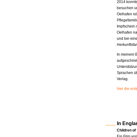
2014 konnte
besuchen un
Oelhafen is
Pflegefamili
Impfschein 
Oelhafen na
und bei eine
Herkunftsfam
In meinem B
aufgeschrie
Unterstützu
Sprachen üb
Verlag.
hier die er
In Engla
Children of
Ein Film vo