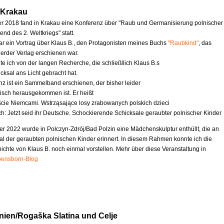
/Krakau
 2018 fand in Krakau eine Konferenz über "Raub und Germanisierung polnischer
nd des 2. Weltkriegs" statt.
ar ein Vortrag über Klaus B., den Protagonisten meines Buchs
"Raubkind"
, das
erder Verlag erschienen war.
te ich von der langen Recherche, die schließllich Klaus B.s
cksal ans Licht gebracht hat.
nz ist ein Sammelband erschienen, der bisher leider
nisch herausgekommen ist. Er heißt
ście Niemcami. Wstrząsające losy zrabowanych polskich dzieci
ch: Jetzt seid ihr Deutsche. Schockierende Schicksale geraubter polnischer Kinder
r 2022 wurde in Połczyn-Zdrój/Bad Polzin eine Mädchenskulptur enthüllt, die an
al der geraubten polnischen Kinder erinnert. In diesem Rahmen konnte ich die
chte von Klaus B. noch einmal vorstellen. Mehr über diese Veranstaltung in
ensborn-Blog
nien/Rogaška Slatina und Celje