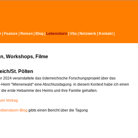
r
|
Feature
|
Reisen
|
Blog
|
Lebensborn
|
Vita
|
Netzwerk
|
Kontakt
|
n, Workshops, Filme
eich/St. Pölten
 2024 veranstaltete das österreichische Forschungsprojekt über das
Heim "Wienerwald" eine Abschlusstagung. in diesem Kontext habe ich einen
r die erste Hebamme des Heims und ihre Familie gehalten.
zum Vortrag
Lebensborn-Blog
gibts einen Bericht über die Tagung