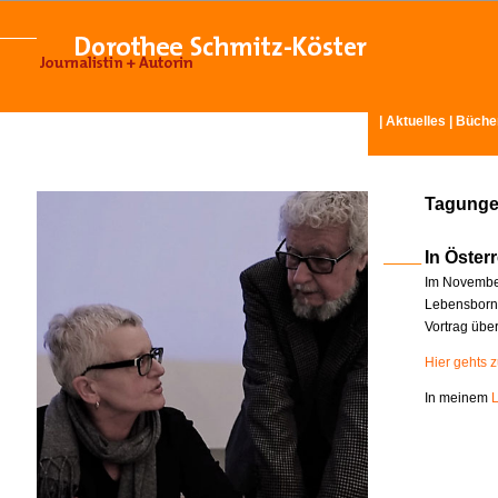
|
Aktuelles
|
Büche
Tagunge
In Österr
Im November
Lebensborn-
Vortrag übe
Hier gehts 
In meinem