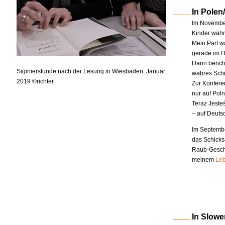
In Polen
Im November
Kinder währe
Mein Part w
gerade im H
Darin berich
Siginierstunde nach der Lesung in Wiesbaden, Januar
wahres Schi
2019 ©richter
Zur Konfere
nur auf Pol
Teraz Jeste
– auf Deuts
Im Septembe
das Schicks
Raub-Geschi
meinem
Leb
In Slowe