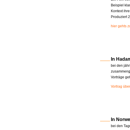
Beispiel kla
Kontext ihr
Produziert 2
hier gehts 
In Hada
bei den jäh
zusammenge
Vorträge ge
Vortrag übe
In Norw
bei den Tag