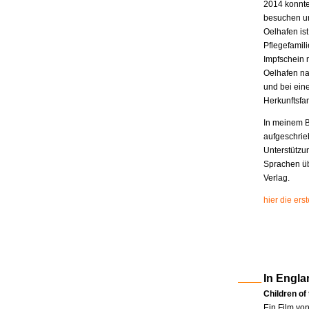
2014 konnte
besuchen un
Oelhafen is
Pflegefamili
Impfschein 
Oelhafen na
und bei eine
Herkunftsfam
In meinem B
aufgeschrie
Unterstützu
Sprachen üb
Verlag.
hier die er
In Engla
Children of
Ein Film vo