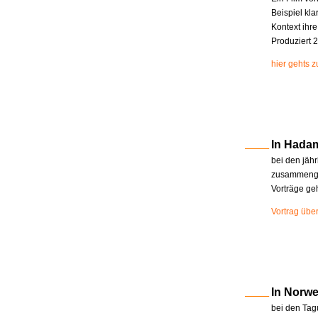
Beispiel kla
Kontext ihr
Produziert 2
hier gehts 
In Hada
bei den jäh
zusammenge
Vorträge ge
Vortrag übe
In Norw
bei den Tag