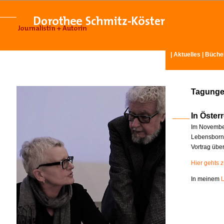
|
Aktuelles
|
Büche
Tagunge
In Österr
Im November
Lebensborn-
Vortrag übe
Hier gehts 
In meinem