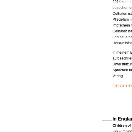
2014 konnte
besuchen un
Oelhafen is
Pflegefamili
Impfschein 
Oelhafen na
und bei eine
Herkunftsfam
In meinem B
aufgeschrie
Unterstützu
Sprachen üb
Verlag.
hier die er
In Engla
Children of
Ein Film vo