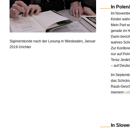
In Polen
Im November
Kinder währe
Mein Part w
gerade im H
Darin berich
Siginierstunde nach der Lesung in Wiesbaden, Januar
wahres Schi
2019 ©richter
Zur Konfere
nur auf Pol
Teraz Jeste
– auf Deuts
Im Septembe
das Schicks
Raub-Geschi
meinem
Leb
In Slowe