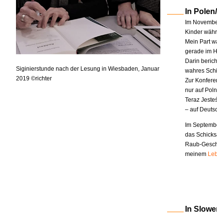
In Polen
Im November
Kinder währe
Mein Part w
gerade im H
Darin berich
Siginierstunde nach der Lesung in Wiesbaden, Januar
wahres Schi
2019 ©richter
Zur Konfere
nur auf Pol
Teraz Jeste
– auf Deuts
Im Septembe
das Schicks
Raub-Geschi
meinem
Leb
In Slowe