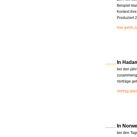
Beispiel kla
Kontext ihr
Produziert 2
hier gehts 
In Hada
bei den jäh
zusammenge
Vorträge ge
Vortrag übe
In Norw
bei den Tag