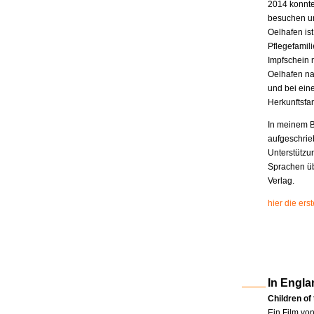
2014 konnte
besuchen un
Oelhafen is
Pflegefamili
Impfschein 
Oelhafen na
und bei eine
Herkunftsfam
In meinem B
aufgeschrie
Unterstützu
Sprachen üb
Verlag.
hier die er
In Engla
Children of
Ein Film vo