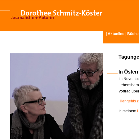
|
Aktuelles
|
Büche
Tagunge
In Österr
Im November
Lebensborn-
Vortrag übe
Hier gehts 
In meinem