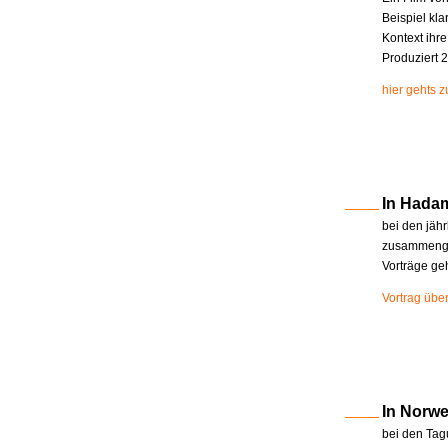
Beispiel kla
Kontext ihr
Produziert 2
hier gehts 
In Hada
bei den jäh
zusammenge
Vorträge ge
Vortrag übe
In Norw
bei den Tag