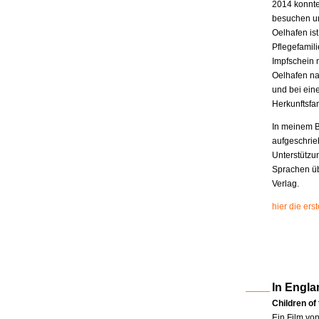
2014 konnte
besuchen un
Oelhafen is
Pflegefamili
Impfschein 
Oelhafen na
und bei eine
Herkunftsfam
In meinem B
aufgeschrie
Unterstützu
Sprachen üb
Verlag.
hier die er
In Engla
Children of
Ein Film vo