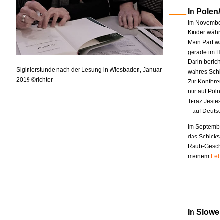
In Polen
Im November
Kinder währe
Mein Part w
gerade im H
Darin berich
Siginierstunde nach der Lesung in Wiesbaden, Januar
wahres Schi
2019 ©richter
Zur Konfere
nur auf Pol
Teraz Jeste
– auf Deuts
Im Septembe
das Schicks
Raub-Geschi
meinem
Leb
In Slowe