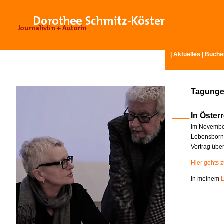
|
Aktuelles
|
Büche
Tagunge
In Österr
Im November
Lebensborn-
Vortrag übe
Hier gehts 
In meinem