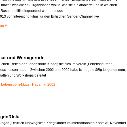
r macht, was die SS-Organisation wollte, wie sie funktionierte und in welchen
e Rassenpolitik eingeordnet werden muss.
013 von Interesting Films für den Britischen Sender Channel five
zum Film
mar und Wernigerode
rlichen Treffen der Lebensborn-Kinder, die sich im Verein „Lebensspuren“
schlossen haben. Zwischen 2002 und 2009 habe ich regelmäßig teilgenommen,
halten und Workshops geleitet
r Lebensborn-Mütter, Hadamar 2002
egen/Oslo
ungen „Deutsch-Norwegische Kriegskinder im internationalen Kontext“, November