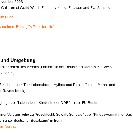
ovember 2003
n: Children of World War II. Edited by Kjersti Ericsson and Eva Simonsen
zum Buch
u meinem Beitrag "A Topic for Life"
in und Umgebung
orikertreffen des Vereins „Fantom“ in der Deutschen Dienststelle WASt/
v Berlin,
orkshop über "Der Lebensborn - Mythos und Realität" in der Mahn- und
e Ravensbrück,
agung über "Lebensborn-Kinder in der DDR" an der FU-Berlin
einer Vortragsreihe zu "Geschlecht, Gewalt, Genozid" über "Kindeswegnahme: Das
en unter deutscher Besatzung" in Berlin
zum Vortrag