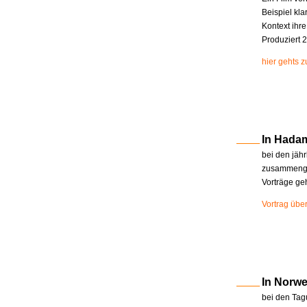
Beispiel kla
Kontext ihr
Produziert 2
hier gehts 
In Hada
bei den jäh
zusammenge
Vorträge ge
Vortrag übe
In Norw
bei den Tag