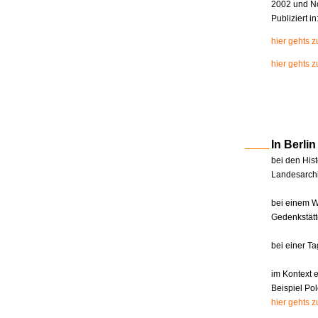
2002 und N
Publiziert i
hier gehts 
hier gehts z
In Berl
bei den Hist
Landesarchi
bei einem W
Gedenkstätt
bei einer T
im Kontext 
Beispiel Pol
hier gehts 