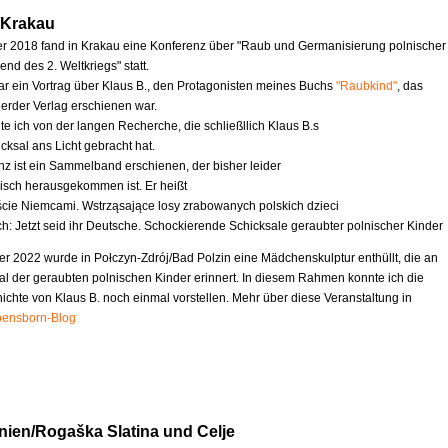
/Krakau
 2018 fand in Krakau eine Konferenz über "Raub und Germanisierung polnischer
nd des 2. Weltkriegs" statt.
ar ein Vortrag über Klaus B., den Protagonisten meines Buchs
"Raubkind"
, das
erder Verlag erschienen war.
te ich von der langen Recherche, die schließllich Klaus B.s
cksal ans Licht gebracht hat.
nz ist ein Sammelband erschienen, der bisher leider
nisch herausgekommen ist. Er heißt
ście Niemcami. Wstrząsające losy zrabowanych polskich dzieci
ch: Jetzt seid ihr Deutsche. Schockierende Schicksale geraubter polnischer Kinder
r 2022 wurde in Połczyn-Zdrój/Bad Polzin eine Mädchenskulptur enthüllt, die an
al der geraubten polnischen Kinder erinnert. In diesem Rahmen konnte ich die
chte von Klaus B. noch einmal vorstellen. Mehr über diese Veranstaltung in
ensborn-Blog
nien/Rogaška Slatina und Celje