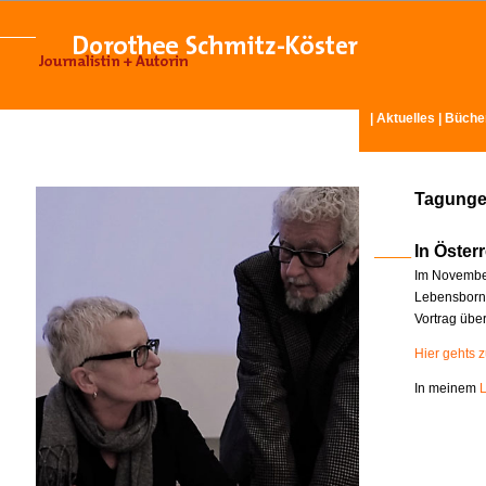
|
Aktuelles
|
Büche
Tagunge
In Österr
Im November
Lebensborn-
Vortrag übe
Hier gehts 
In meinem