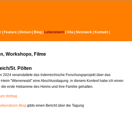
r
|
Feature
|
Reisen
|
Blog
|
Lebensborn
|
Vita
|
Netzwerk
|
Kontakt
|
n, Workshops, Filme
eich/St. Pölten
 2024 veranstaltete das österreichische Forschungsprojekt über das
Heim "Wienerwald" eine Abschlusstagung. in diesem Kontext habe ich einen
r die erste Hebamme des Heims und ihre Familie gehalten.
zum Vortrag
Lebensborn-Blog
gibts einen Bericht über die Tagung