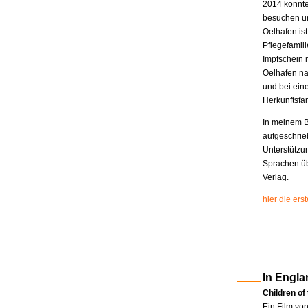
2014 konnte
besuchen un
Oelhafen is
Pflegefamili
Impfschein 
Oelhafen na
und bei eine
Herkunftsfam
In meinem B
aufgeschrie
Unterstützu
Sprachen üb
Verlag.
hier die er
In Engla
Children of
Ein Film vo