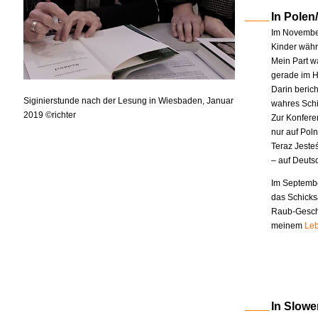
In Polen
Im November
Kinder währe
Mein Part w
gerade im H
Darin berich
Siginierstunde nach der Lesung in Wiesbaden, Januar
wahres Schi
2019 ©richter
Zur Konfere
nur auf Pol
Teraz Jeste
– auf Deuts
Im Septembe
das Schicks
Raub-Geschi
meinem
Leb
In Slowe