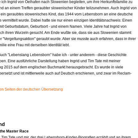
 ich Ingrid von Oelhafen nach Slowenien begleiten, um ihre Herkunftsfamilie zu
d an einem Treffen geraubter slowenischer Kinder teilzunehmen. Auch Ingrid von
t ein geraubtes slowenisches Kind, das 1944 vom Lebensborn an eine deutsche
e vermittelt wurde. Dabei hatte sie nur einen einzigen Identitätsnachweis: Einen
mit Geburtsdatum, Geburtsort - und einem Namen. Viele Jahre hat Ingrid von
ch ihren Wurzeln gesucht. Am Ende wußte sie, dass sie aus Slowenien stammt
r "Vergeltungsaktion" geraubt wurde. Aber sie musste auch erfahren, dass in ihrer
ilie eine Frau mit derselben Identität lebt.
uch "Lebenslang Lebensborn" habe ich - unter anderem - diese Geschichte
ben. Eine ausführliche Darstellung haben Ingrid und Tim Tate mit meiner
ng 2015 auf dem englischen Buchmarkt herausgebracht. Es wurde in viele
ersetzt und ist mittlerweile auch auf Deutsch erschienen, und zwar im Reclam-
sten Seiten der deutschen Übersetzung
nd
 the Master Race
n Tim Tate und mir, der drei Lebensborn-Kinder-Biografien erzählt und an ihrem