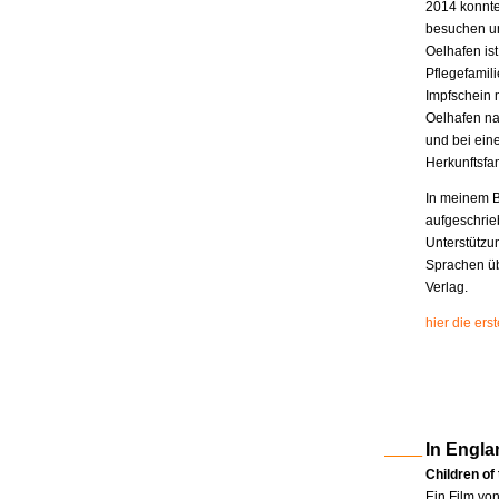
2014 konnte
besuchen un
Oelhafen is
Pflegefamili
Impfschein 
Oelhafen na
und bei eine
Herkunftsfam
In meinem B
aufgeschrie
Unterstützu
Sprachen üb
Verlag.
hier die er
In Engla
Children of
Ein Film vo