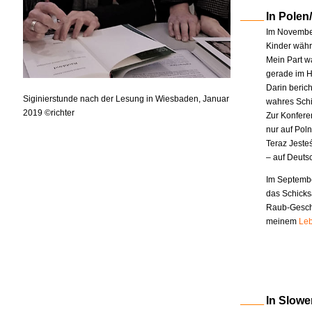
In Polen
Im November
Kinder währe
Mein Part w
gerade im H
Darin berich
Siginierstunde nach der Lesung in Wiesbaden, Januar
wahres Schi
2019 ©richter
Zur Konfere
nur auf Pol
Teraz Jeste
– auf Deuts
Im Septembe
das Schicks
Raub-Geschi
meinem
Leb
In Slowe