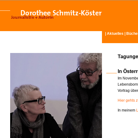
|
Aktuelles
|
Büche
Tagunge
In Österr
Im November
Lebensborn-
Vortrag übe
Hier gehts 
In meinem