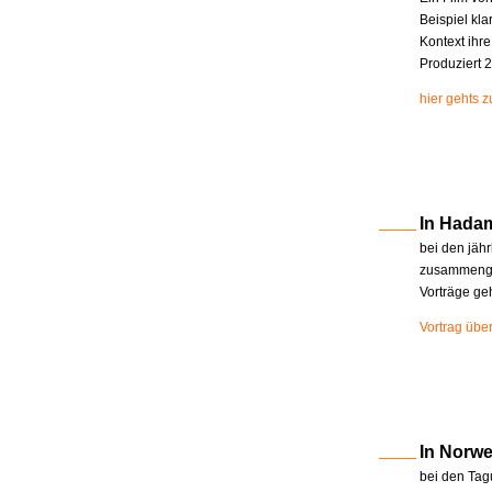
Beispiel kla
Kontext ihr
Produziert 2
hier gehts 
In Hada
bei den jäh
zusammenge
Vorträge ge
Vortrag übe
In Norw
bei den Tag