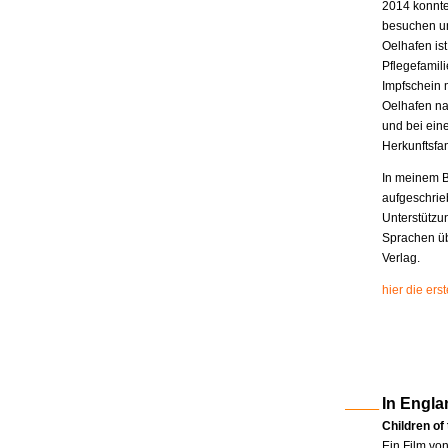
2014 konnte
besuchen un
Oelhafen is
Pflegefamili
Impfschein 
Oelhafen na
und bei eine
Herkunftsfam
In meinem B
aufgeschrie
Unterstützu
Sprachen üb
Verlag.
hier die er
In Engla
Children of
Ein Film vo