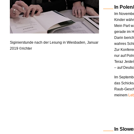
In Polen
Im November
Kinder währe
Mein Part w
gerade im H
Darin berich
Siginierstunde nach der Lesung in Wiesbaden, Januar
wahres Schi
2019 ©richter
Zur Konfere
nur auf Pol
Teraz Jeste
– auf Deuts
Im Septembe
das Schicks
Raub-Geschi
meinem
Leb
In Slowe