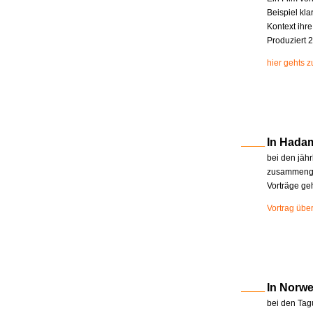
Beispiel kla
Kontext ihr
Produziert 2
hier gehts 
In Hada
bei den jäh
zusammenge
Vorträge ge
Vortrag übe
In Norw
bei den Tag