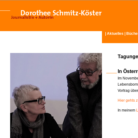
|
Aktuelles
|
Büche
Tagunge
In Österr
Im November
Lebensborn-
Vortrag übe
Hier gehts 
In meinem