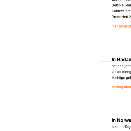
Beispiel kla
Kontext ihr
Produziert 2
hier gehts 
In Hada
bei den jäh
zusammenge
Vorträge ge
Vortrag übe
In Norw
bei den Tag