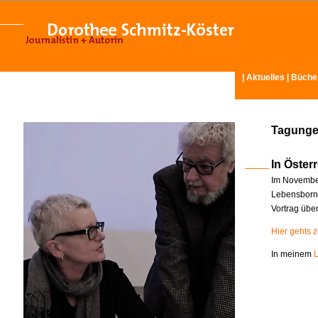
|
Aktuelles
|
Büche
Tagunge
In Österr
Im November
Lebensborn-
Vortrag übe
Hier gehts 
In meinem