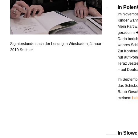
In Polen
Im November
Kinder währe
Mein Part w
gerade im H
Darin berich
Siginierstunde nach der Lesung in Wiesbaden, Januar
wahres Schi
2019 ©richter
Zur Konfere
nur auf Pol
Teraz Jeste
– auf Deuts
Im Septembe
das Schicks
Raub-Geschi
meinem
Leb
In Slowe