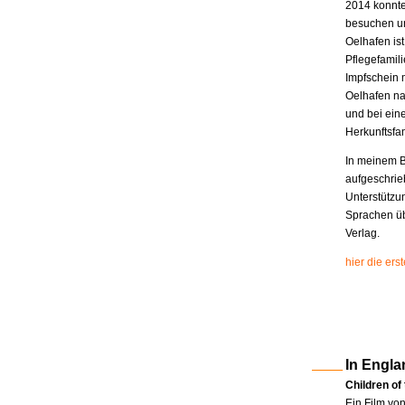
2014 konnte
besuchen un
Oelhafen is
Pflegefamili
Impfschein 
Oelhafen na
und bei eine
Herkunftsfam
In meinem B
aufgeschrie
Unterstützu
Sprachen üb
Verlag.
hier die er
In Engla
Children of
Ein Film vo