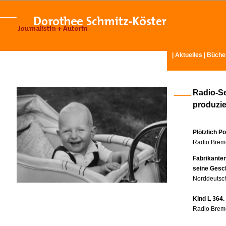
|
Aktuelles
|
Büche
Radio-S
produzier
Plötzlich P
Radio Breme
Fabrikante
seine Gesc
Norddeutsch
Kind L 364.
Radio Breme