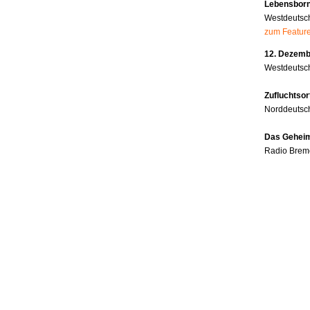
Lebensborn
Westdeutsc
zum Featur
12. Dezembe
Westdeutsch
Zufluchtsor
Norddeutsc
Das Geheim
Radio Brem