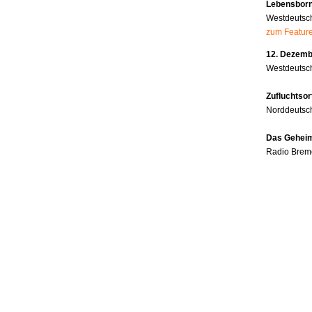
Lebensborn
Westdeutsc
zum Featur
12. Dezembe
Westdeutsch
Zufluchtsor
Norddeutsc
Das Geheim
Radio Brem