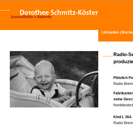
|
Aktuelles
|
Büche
Radio-S
produzier
Plötzlich P
Radio Breme
Fabrikante
seine Gesc
Norddeutsch
Kind L 364.
Radio Breme