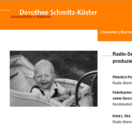
|
Aktuelles
|
Büche
Radio-S
produzier
Plötzlich P
Radio Breme
Fabrikante
seine Gesc
Norddeutsch
Kind L 364.
Radio Breme