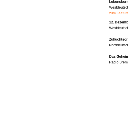
Lebensborn
Westdeutsc
zum Featur
12. Dezembe
Westdeutsch
Zufluchtsor
Norddeutsc
Das Geheim
Radio Brem