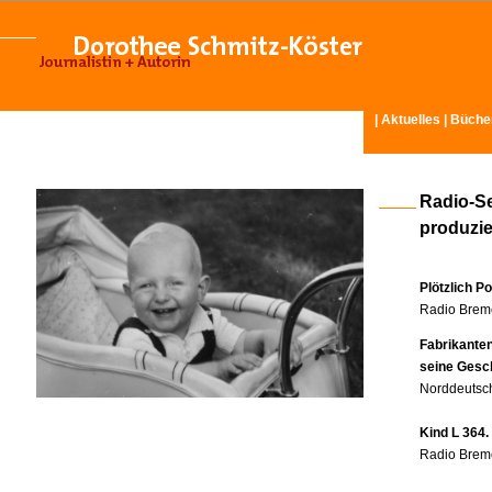
|
Aktuelles
|
Büche
Radio-S
produzier
Plötzlich P
Radio Breme
Fabrikante
seine Gesc
Norddeutsch
Kind L 364.
Radio Breme