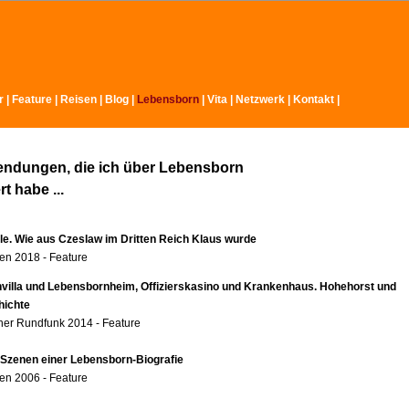
r
|
Feature
|
Reisen
|
Blog
|
Lebensborn
|
Vita
|
Netzwerk
|
Kontakt
|
endungen, die ich über Lebensborn
t habe ...
ole. Wie aus Czeslaw im Dritten Reich Klaus wurde
n 2018 - Feature
nvilla und Lebensbornheim, Offizierskasino und Krankenhaus. Hohehorst und
hichte
er Rundfunk 2014 - Feature
 Szenen einer Lebensborn-Biografie
n 2006 - Feature