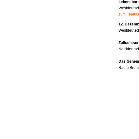
Lebensborn
Westdeutsc
zum Featur
12. Dezembe
Westdeutsch
Zufluchtsor
Norddeutsc
Das Geheim
Radio Brem