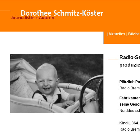
|
Aktuelles
|
Büche
Radio-S
produzier
Plötzlich P
Radio Breme
Fabrikante
seine Gesc
Norddeutsch
Kind L 364.
Radio Breme