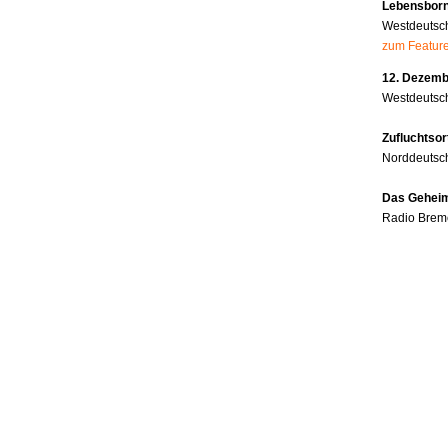
Lebensborn
Westdeutsc
zum Featur
12. Dezembe
Westdeutsch
Zufluchtsor
Norddeutsc
Das Geheim
Radio Brem