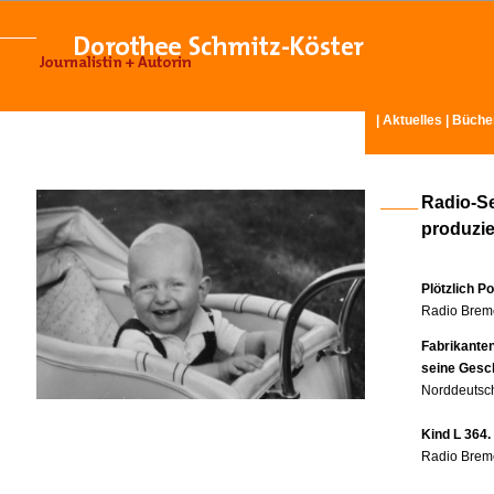
|
Aktuelles
|
Büche
Radio-S
produzier
Plötzlich P
Radio Breme
Fabrikante
seine Gesc
Norddeutsch
Kind L 364.
Radio Breme