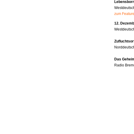
Lebensborn
Westdeutsc
zum Featur
12. Dezembe
Westdeutsch
Zufluchtsor
Norddeutsc
Das Geheim
Radio Brem