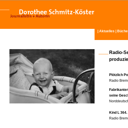
|
Aktuelles
|
Büche
Radio-S
produzier
Plötzlich P
Radio Breme
Fabrikante
seine Gesc
Norddeutsch
Kind L 364.
Radio Breme