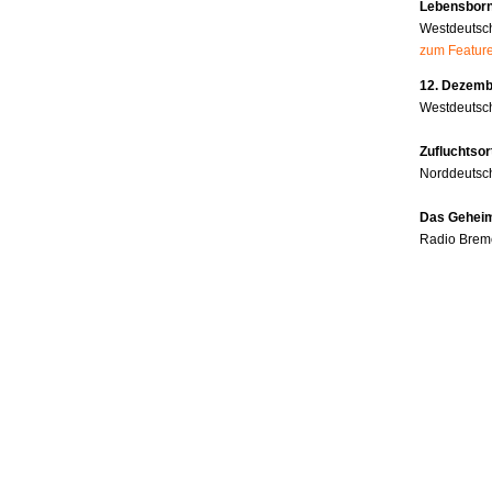
Lebensborn
Westdeutsc
zum Featur
12. Dezembe
Westdeutsch
Zufluchtsor
Norddeutsc
Das Geheim
Radio Brem