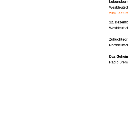
Lebensborn
Westdeutsc
zum Featur
12. Dezembe
Westdeutsch
Zufluchtsor
Norddeutsc
Das Geheim
Radio Brem