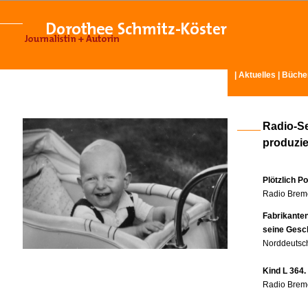
|
Aktuelles
|
Büche
Radio-S
produzier
Plötzlich P
Radio Breme
Fabrikante
seine Gesc
Norddeutsch
Kind L 364.
Radio Breme