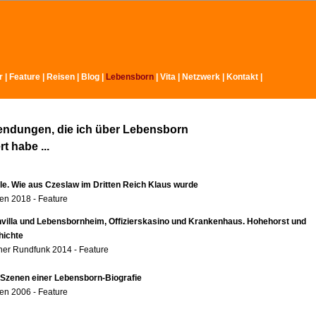
r
|
Feature
|
Reisen
|
Blog
|
Lebensborn
|
Vita
|
Netzwerk
|
Kontakt
|
endungen, die ich über Lebensborn
t habe ...
ole. Wie aus Czeslaw im Dritten Reich Klaus wurde
n 2018 - Feature
nvilla und Lebensbornheim, Offizierskasino und Krankenhaus. Hohehorst und
hichte
er Rundfunk 2014 - Feature
 Szenen einer Lebensborn-Biografie
n 2006 - Feature