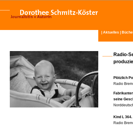
|
Aktuelles
|
Büche
Radio-S
produzier
Plötzlich P
Radio Breme
Fabrikante
seine Gesc
Norddeutsch
Kind L 364.
Radio Breme