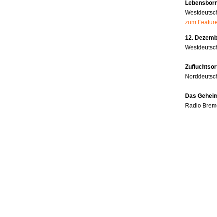
Lebensborn
Westdeutsc
zum Featur
12. Dezembe
Westdeutsch
Zufluchtsor
Norddeutsc
Das Geheim
Radio Brem