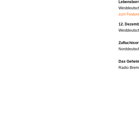
Lebensborn
Westdeutsc
zum Featur
12. Dezembe
Westdeutsch
Zufluchtsor
Norddeutsc
Das Geheim
Radio Brem