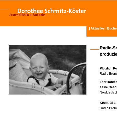
|
Aktuelles
|
Büche
Radio-S
produzier
Plötzlich P
Radio Breme
Fabrikante
seine Gesc
Norddeutsch
Kind L 364.
Radio Breme