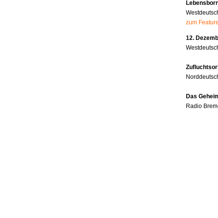
Lebensborn
Westdeutsc
zum Featur
12. Dezembe
Westdeutsch
Zufluchtsor
Norddeutsc
Das Geheim
Radio Brem