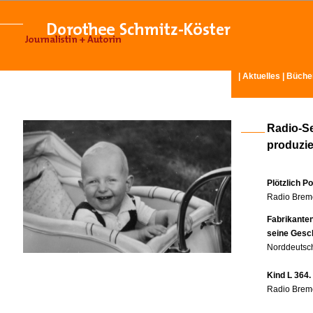
|
Aktuelles
|
Büche
Radio-S
produzier
Plötzlich P
Radio Breme
Fabrikante
seine Gesc
Norddeutsch
Kind L 364.
Radio Breme