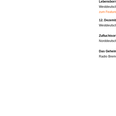
Lebensborn
Westdeutsc
zum Featur
12. Dezembe
Westdeutsch
Zufluchtsor
Norddeutsc
Das Geheim
Radio Brem