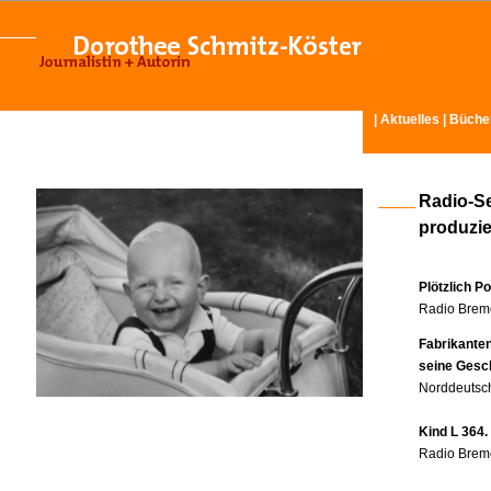
|
Aktuelles
|
Büche
Radio-S
produzier
Plötzlich P
Radio Breme
Fabrikante
seine Gesc
Norddeutsch
Kind L 364.
Radio Breme