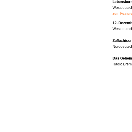
Lebensborn
Westdeutsc
zum Featur
12. Dezembe
Westdeutsch
Zufluchtsor
Norddeutsc
Das Geheim
Radio Brem