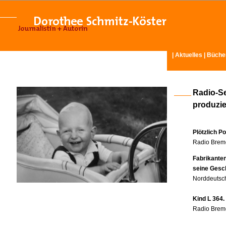
|
Aktuelles
|
Büche
Radio-S
produzier
Plötzlich P
Radio Breme
Fabrikante
seine Gesc
Norddeutsch
Kind L 364.
Radio Breme